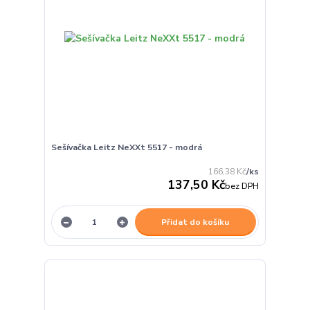
Sešívačka Leitz NeXXt 5517 - modrá
166,38 Kč
/
ks
137,50 Kč
bez DPH
Přidat do košíku