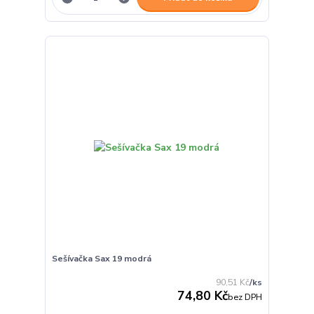
Sešívačka Sax 19 modrá
90,51 Kč
/
ks
74,80 Kč
bez DPH