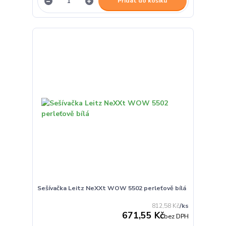
Přidat do košíku
Sešívačka Leitz NeXXt WOW 5502 perleťově bílá
812,58 Kč
/
ks
671,55 Kč
bez DPH