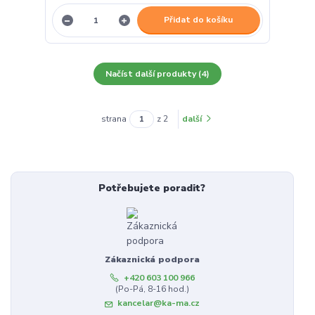
Přidat do košíku
Načíst další produkty (4)
strana
z 2
další
Potřebujete poradit?
Zákaznická podpora
+420 603 100 966
(Po-Pá, 8-16 hod.)
kancelar@ka-ma.cz