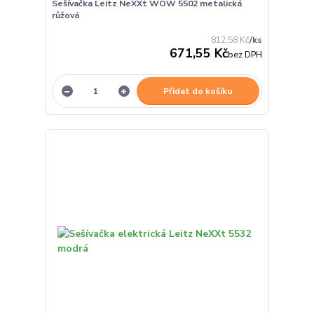
Sešívačka Leitz NeXXt WOW 5502 metalická
růžová
812,58 Kč
/
ks
671,55 Kč
bez DPH
Přidat do košíku