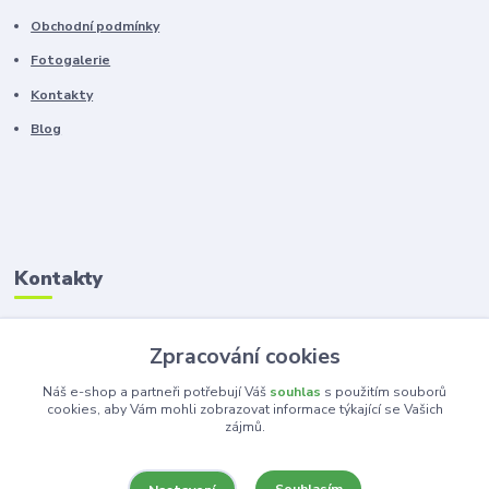
Obchodní podmínky
Fotogalerie
Kontakty
Blog
Kontakty
Zákaznická podpora
Zpracování cookies
+420 603 100 966
(Po-Pá, 8-16 hod.)
Náš e-shop a partneři potřebují Váš
souhlas
s použitím souborů
cookies, aby Vám mohli zobrazovat informace týkající se Vašich
zájmů.
kancelar@ka-ma.cz