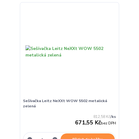
Sešívačka Leitz NeXXt WOW 5502 metalická
zelená
812,58 Kč
/
ks
671,55 Kč
bez DPH