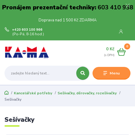
Pronájem prezentační techniky:
603 410 938
Doprava nad 1 500 Kč ZDARMA
+420 603 100 966
(Po-Pá, 8-16 hod.)
0
0 Kč
Menu
Kancelářské potřeby
Sešívačky, děrovačky, rozešívačky
Sešívačky
Sešívačky