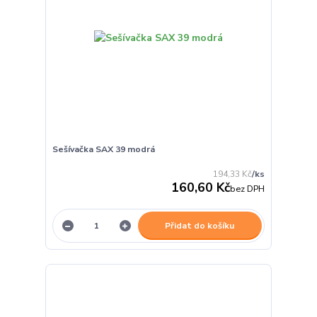
Sešívačka SAX 39 modrá
194,33 Kč
/
ks
160,60 Kč
bez DPH
Přidat do košíku