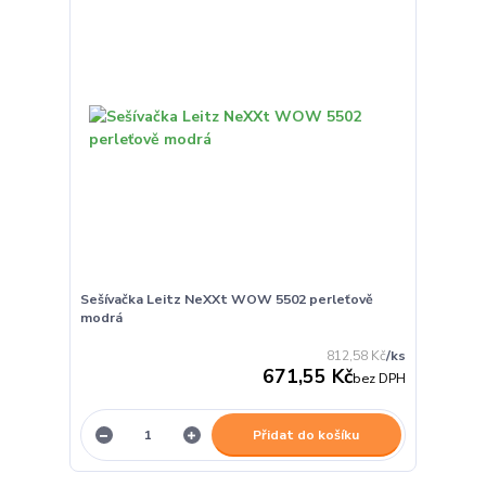
Sešívačka Leitz NeXXt WOW 5502 perleťově
modrá
812,58 Kč
/
ks
671,55 Kč
bez DPH
Přidat do košíku