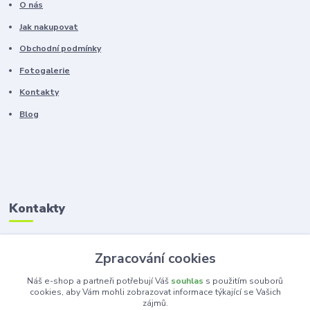
O nás
Jak nakupovat
Obchodní podmínky
Fotogalerie
Kontakty
Blog
Kontakty
Zákaznická podpora
Zpracování cookies
+420 603 100 966
(Po-Pá, 8-16 hod.)
Náš e-shop a partneři potřebují Váš
souhlas
s použitím souborů
cookies, aby Vám mohli zobrazovat informace týkající se Vašich
zájmů.
kancelar@ka-ma.cz