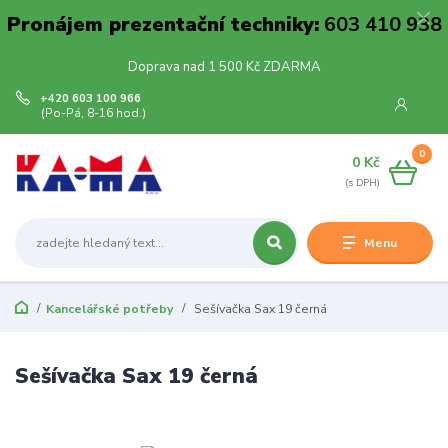
Pronájem prezentační techniky:
603 410 938
Doprava nad 1 500 Kč ZDARMA
+420 603 100 966
(Po-Pá, 8-16 hod.)
0
0 Kč
Menu
Kancelářské potřeby
Sešívačka Sax 19 černá
Sešívačka Sax 19 černá