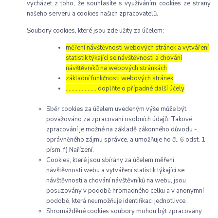
vycházet z toho, že souhlasíte s využíváním cookies ze strany
našeho serveru a cookies našich zpracovatelů.
Soubory cookies, které jsou zde užity za účelem:
měření návštěvnosti webových stránek a vytváření
statistik týkající se návštěvnosti a chování
návštěvníků na webových stránkách
základní funkčnosti webových stránek
………………… doplňte o případné další účely
Sběr cookies za účelem uvedeným výše může být
považováno za zpracování osobních údajů. Takové
zpracování je možné na základě zákonného důvodu -
oprávněného zájmu správce, a umožňuje ho čl. 6 odst. 1
písm. f) Nařízení.
Cookies, které jsou sbírány za účelem měření
návštěvnosti webu a vytváření statistik týkající se
návštěvnosti a chování návštěvníků na webu, jsou
posuzovány v podobě hromadného celku a v anonymní
podobě, která neumožňuje identifikaci jednotlivce.
Shromážděné cookies soubory mohou být zpracovány