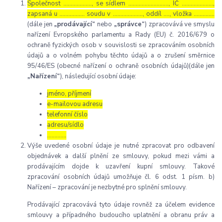
Společnost ………………., se sídlem ………………………, IČ …………………,
zapsaná u …………….. soudu v ……………….., oddíl …., vložka …………..
(dále jen
„prodávající“
nebo
„správce“
) zpracovává ve smyslu
nařízení Evropského parlamentu a Rady (EU) č. 2016/679 o
ochraně fyzických osob v souvislosti se zpracováním osobních
údajů a o volném pohybu těchto údajů a o zrušení směrnice
95/46/ES (obecné nařízení o ochraně osobních údajů)(dále jen
„Nařízení“
), následující osobní údaje:
jméno, příjmení
e-mailovou adresu
telefonní číslo
adresu/sídlo
………....
Výše uvedené osobní údaje je nutné zpracovat pro odbavení
objednávek a další plnění ze smlouvy, pokud mezi vámi a
prodávajícím dojde k uzavření kupní smlouvy. Takové
zpracování osobních údajů umožňuje čl. 6 odst. 1 písm. b)
Nařízení – zpracování je nezbytné pro splnění smlouvy.
Prodávající zpracovává tyto údaje rovněž za účelem evidence
smlouvy a případného budoucího uplatnění a obranu práv a