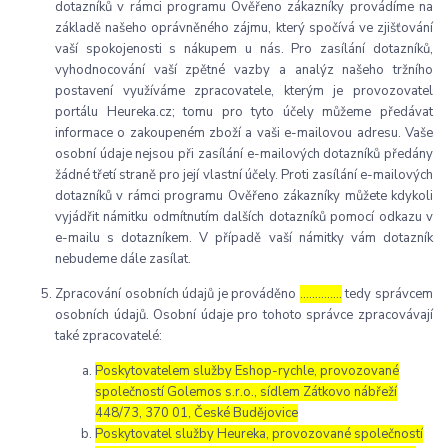
dotazníků v rámci programu Ověřeno zákazníky provádíme na
základě našeho oprávněného zájmu, který spočívá ve zjišťování
vaší spokojenosti s nákupem u nás. Pro zasílání dotazníků,
vyhodnocování vaší zpětné vazby a analýz našeho tržního
postavení využíváme zpracovatele, kterým je provozovatel
portálu Heureka.cz; tomu pro tyto účely můžeme předávat
informace o zakoupeném zboží a vaši e-mailovou adresu. Vaše
osobní údaje nejsou při zasílání e-mailových dotazníků předány
žádné třetí straně pro její vlastní účely. Proti zasílání e-mailových
dotazníků v rámci programu Ověřeno zákazníky můžete kdykoli
vyjádřit námitku odmítnutím dalších dotazníků pomocí odkazu v
e-mailu s dotazníkem. V případě vaší námitky vám dotazník
nebudeme dále zasílat.
Zpracování osobních údajů je prováděno
…………..
tedy správcem
osobních údajů. Osobní údaje pro tohoto správce zpracovávají
také zpracovatelé:
Poskytovatelem služby Eshop-rychle, provozované
společností Golemos s.r.o., sídlem Zátkovo nábřeží
448/73, 370 01, České Budějovice
Poskytovatel služby Heureka, provozované společností