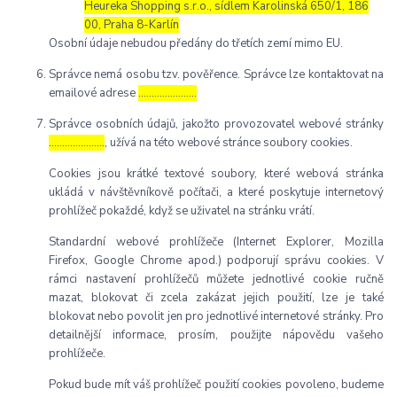
Heureka Shopping s.r.o., sídlem Karolinská 650/1, 186
00, Praha 8-Karlín
Osobní údaje nebudou předány do třetích zemí mimo EU.
Správce nemá osobu tzv. pověřence. Správce lze kontaktovat na
emailové adrese
………………….
Správce osobních údajů, jakožto provozovatel webové stránky
…………………
, užívá na této webové stránce soubory cookies.
Cookies jsou krátké textové soubory, které webová stránka
ukládá v návštěvníkově počítači, a které poskytuje internetový
prohlížeč pokaždé, když se uživatel na stránku vrátí.
Standardní webové prohlížeče (Internet Explorer, Mozilla
Firefox, Google Chrome apod.) podporují správu cookies. V
rámci nastavení prohlížečů můžete jednotlivé cookie ručně
mazat, blokovat či zcela zakázat jejich použití, lze je také
blokovat nebo povolit jen pro jednotlivé internetové stránky. Pro
detailnější informace, prosím, použijte nápovědu vašeho
prohlížeče.
Pokud bude mít váš prohlížeč použití cookies povoleno, budeme