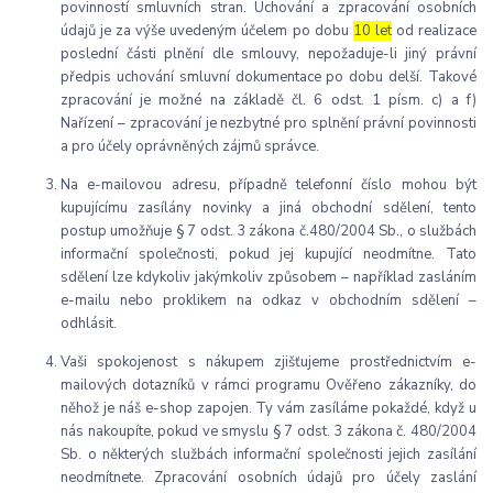
povinností smluvních stran. Uchování a zpracování osobních
údajů je za výše uvedeným účelem po dobu
10 let
od realizace
poslední části plnění dle smlouvy, nepožaduje-li jiný právní
předpis uchování smluvní dokumentace po dobu delší. Takové
zpracování je možné na základě čl. 6 odst. 1 písm. c) a f)
Nařízení – zpracování je nezbytné pro splnění právní povinnosti
a pro účely oprávněných zájmů správce.
Na e-mailovou adresu, případně telefonní číslo mohou být
kupujícímu zasílány novinky a jiná obchodní sdělení, tento
postup umožňuje § 7 odst. 3 zákona č.480/2004 Sb., o službách
informační společnosti, pokud jej kupující neodmítne. Tato
sdělení lze kdykoliv jakýmkoliv způsobem – například zasláním
e-mailu nebo proklikem na odkaz v obchodním sdělení –
odhlásit.
Vaši spokojenost s nákupem zjišťujeme prostřednictvím e-
mailových dotazníků v rámci programu Ověřeno zákazníky, do
něhož je náš e-shop zapojen. Ty vám zasíláme pokaždé, když u
nás nakoupíte, pokud ve smyslu § 7 odst. 3 zákona č. 480/2004
Sb. o některých službách informační společnosti jejich zasílání
neodmítnete. Zpracování osobních údajů pro účely zaslání