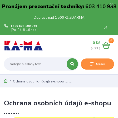
Pronájem prezentační techniky:
603 410 938
Doprava nad 1 500 Kč ZDARMA
+420 603 100 966
(Po-Pá, 8-16 hod.)
0
0 Kč
Menu
Ochrana osobních údajů e-shopu ………
Ochrana osobních údajů e-shopu
………