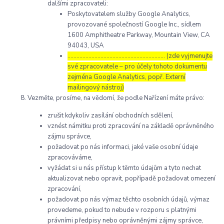
dalšími zpracovateli:
Poskytovatelem služby Google Analytics,
provozované společností Google Inc., sídlem
1600 Amphitheatre Parkway, Mountain View, CA
94043, USA
……………………………………………………..… (zde vyjmenujte
své zpracovatele – pro účely tohoto dokumentu
zejména Google Analytics, popř. Externí
mailingový nástroj)
Vezměte, prosíme, na vědomí, že podle Nařízení máte právo:
zrušit kdykoliv zasílání obchodních sdělení,
vznést námitku proti zpracování na základě oprávněného
zájmu správce,
požadovat po nás informaci, jaké vaše osobní údaje
zpracováváme,
vyžádat si u nás přístup k těmto údajům a tyto nechat
aktualizovat nebo opravit, popřípadě požadovat omezení
zpracování,
požadovat po nás výmaz těchto osobních údajů, výmaz
provedeme, pokud to nebude v rozporu s platnými
právními předpisy nebo oprávněnými zájmy správce,