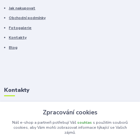
Jak nakupovat
Obchodní podmínky
Fotogalerie
Kontakty
Blog
Kontakty
Zákaznická podpora
Zpracování cookies
+420 603 100 966
(Po-Pá, 8-16 hod.)
Náš e-shop a partneři potřebují Váš
souhlas
s použitím souborů
cookies, aby Vám mohli zobrazovat informace týkající se Vašich
zájmů.
kancelar@ka-ma.cz