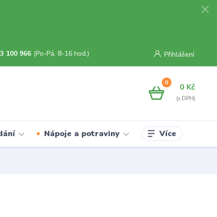
3 100 966
(Po-Pá, 8-16 hod.)
Přihlášení
0
0 Kč
Více
dání
Nápoje a potraviny