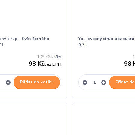
cný sirup - Květ černého
Yo - ovocný sirup bez cukru
 l
0,7 l
109,76 Kč
/
ks
1
98 Kč
98 
bez DPH
Přidat do košíku
Přidat do