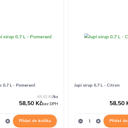
up 0,7 L - Pomeranč
Jupí sirup 0,7 L - Citron
65,52 Kč
/
ks
58,50 Kč
58,50 
bez DPH
Přidat do košíku
Přidat do