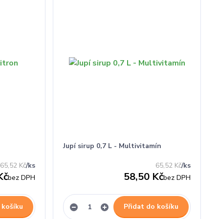
Jupí sirup 0,7 L - Multivitamín
65,52 Kč
/
ks
65,52 Kč
/
ks
Kč
58,50 Kč
bez DPH
bez DPH
 košíku
Přidat do košíku