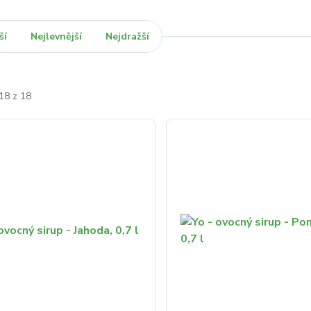
ší
Nejlevnější
Nejdražší
18 z 18