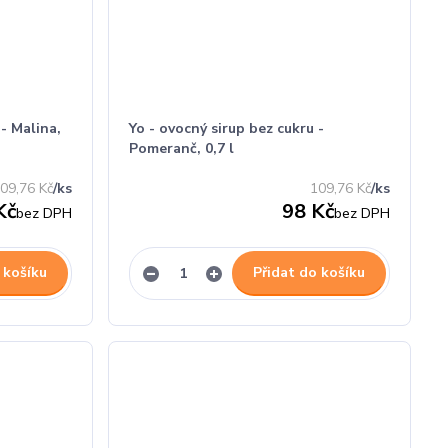
 - Malina,
Yo - ovocný sirup bez cukru -
Pomeranč, 0,7 l
09,76 Kč
/
ks
109,76 Kč
/
ks
Kč
98 Kč
bez DPH
bez DPH
 košíku
Přidat do košíku