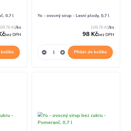
, 0,7 l
Yo - ovocný sirup - Lesní plody, 0,7 l
09,76 Kč
/
ks
109,76 Kč
/
ks
Kč
98 Kč
bez DPH
bez DPH
 košíku
Přidat do košíku