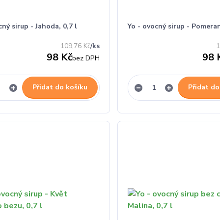
cný sirup - Jahoda, 0,7 l
Yo - ovocný sirup - Pomeranč
109,76 Kč
/
ks
1
98 Kč
98 
bez DPH
Přidat do košíku
Přidat do