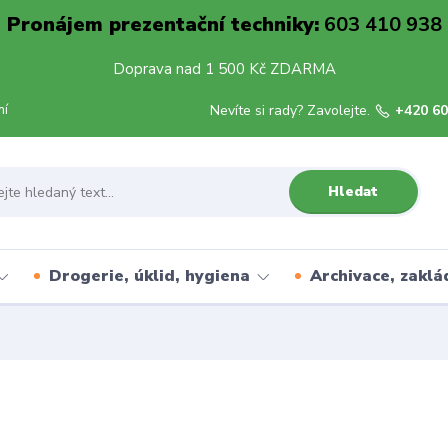
Pronájem prezentační techniky:
603 410 938
Doprava nad 1 500 Kč ZDARMA
mí
Nevíte si rady? Zavolejte.
+420 60
Hledat
Drogerie, úklid, hygiena
Archivace, zaklá