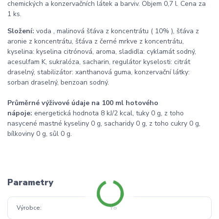
chemických a konzervačních látek a barviv. Objem 0,7 l. Cena za
1 ks.
Složení:
voda , malinová šťáva z koncentrátu ( 10% ), šťáva z
aronie z koncentrátu, šťáva z černé mrkve z koncentrátu,
kyselina: kyselina citrónová, aroma, sladidla: cyklamát sodný,
acesulfam K, sukralóza, sacharin, regulátor kyselosti: citrát
draselný, stabilizátor: xanthanová guma, konzervační látky:
sorban draselný, benzoan sodný.
Průměrné výživové údaje na 100 ml hotového
nápoje:
energetická hodnota 8 kJ/2 kcal, tuky 0 g, z toho
nasycené mastné kyseliny 0 g, sacharidy 0 g, z toho cukry 0 g,
bílkoviny 0 g, sůl 0 g.
Parametry
Výrobce
Yo