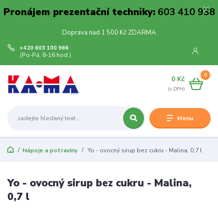
Pronájem prezentační techniky:
603 410 938
Doprava nad 1 500 Kč ZDARMA
+420 603 100 966
(Po-Pá, 8-16 hod.)
0
0 Kč
Menu
Nápoje a potraviny
Yo - ovocný sirup bez cukru - Malina, 0,7 l
Yo - ovocný sirup bez cukru - Malina,
0,7 l