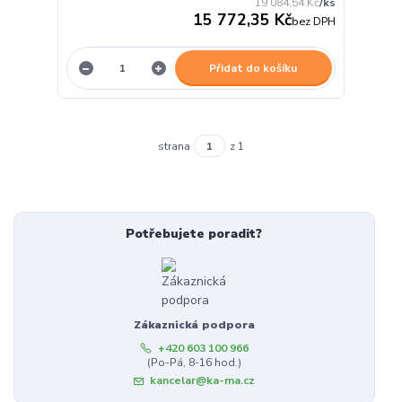
19 084,54 Kč
/
ks
15 772,35 Kč
bez DPH
Přidat do košíku
strana
z 1
Potřebujete poradit?
Zákaznická podpora
+420 603 100 966
(Po-Pá, 8-16 hod.)
kancelar@ka-ma.cz