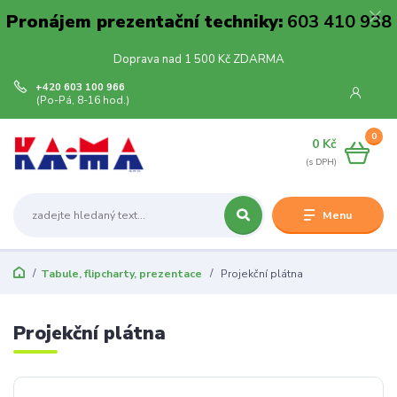
Pronájem prezentační techniky:
603 410 938
Doprava nad 1 500 Kč ZDARMA
+420 603 100 966
(Po-Pá, 8-16 hod.)
0
0 Kč
Menu
Tabule, flipcharty, prezentace
Projekční plátna
Projekční plátna