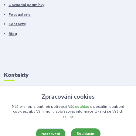
Obchodní podmínky
Fotogalerie
Kontakty
Blog
Kontakty
Zákaznická podpora
Zpracování cookies
+420 603 100 966
(Po-Pá, 8-16 hod.)
Náš e-shop a partneři potřebují Váš
souhlas
s použitím souborů
cookies, aby Vám mohli zobrazovat informace týkající se Vašich
zájmů.
kancelar@ka-ma.cz
Souhlasím
Nastavení