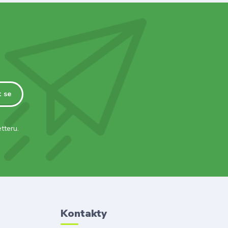
t se
tteru.
Kontakty