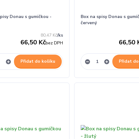
spisy Donau s gumičkou -
Box na spisy Donau s gumič
červený
80,47 Kč
/
ks
66,50 Kč
66,50 
bez DPH
Přidat do košíku
Přidat do