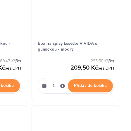
kou -
Box na spisy Esselte VIVIDA s
gumičkou - modrý
80,47 Kč
/
ks
253,50 Kč
/
ks
Kč
209,50 Kč
bez DPH
bez DPH
 košíku
Přidat do košíku