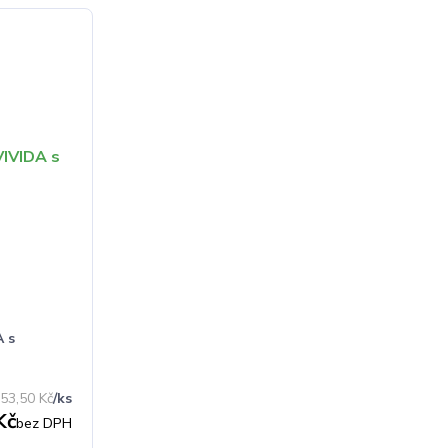
A s
53,50 Kč
/
ks
Kč
bez DPH