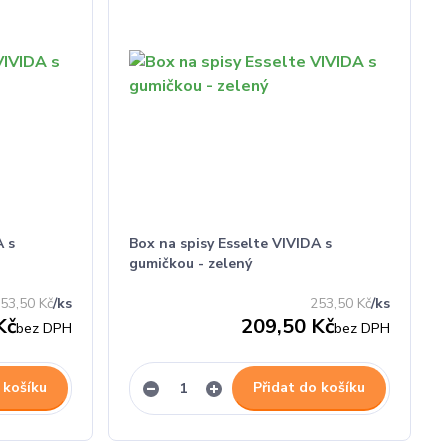
A s
Box na spisy Esselte VIVIDA s
gumičkou - zelený
53,50 Kč
/
ks
253,50 Kč
/
ks
Kč
209,50 Kč
bez DPH
bez DPH
 košíku
Přidat do košíku