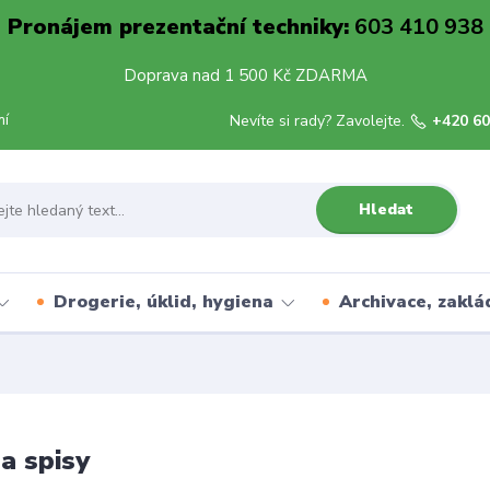
Pronájem prezentační techniky:
603 410 938
Doprava nad 1 500 Kč ZDARMA
mí
Nevíte si rady? Zavolejte.
+420 60
Hledat
Drogerie, úklid, hygiena
Archivace, zaklá
a spisy