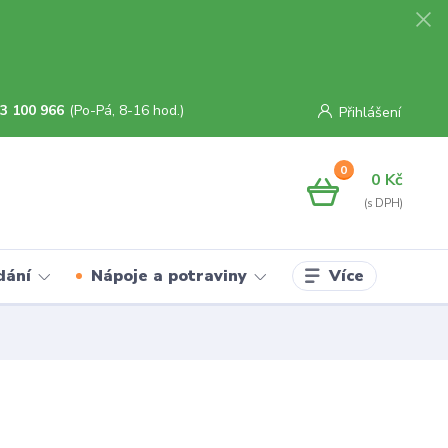
3 100 966
(Po-Pá, 8-16 hod.)
Přihlášení
0
0 Kč
Více
dání
Nápoje a potraviny