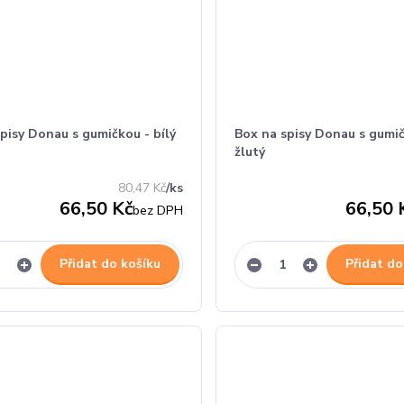
pisy Donau s gumičkou - bílý
Box na spisy Donau s gumič
žlutý
80,47 Kč
/
ks
66,50 Kč
66,50 
bez DPH
Přidat do košíku
Přidat do