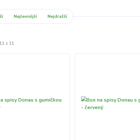
ší
Nejlevnější
Nejdražší
11 z 11