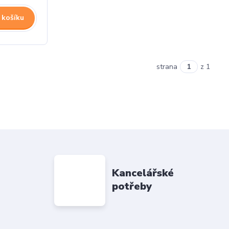
 košíku
strana
z 1
Kancelářské
potřeby