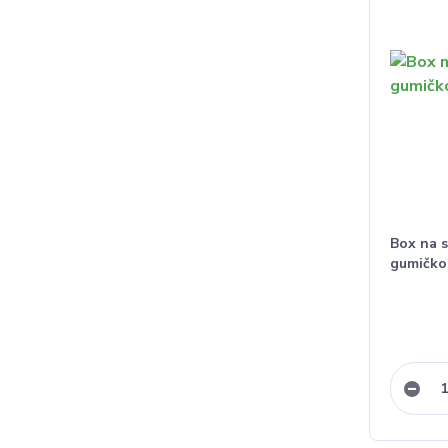
Box na s
gumičko