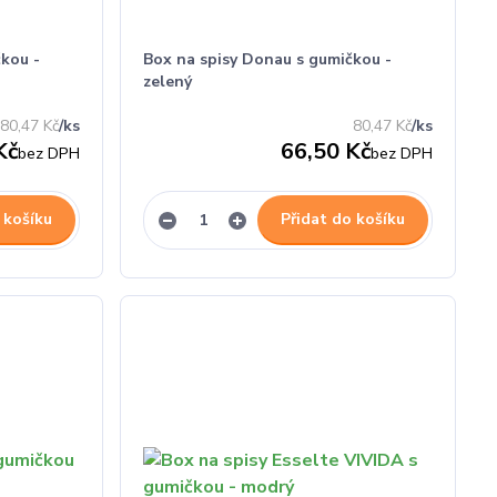
kou -
Box na spisy Donau s gumičkou -
zelený
80,47 Kč
/
ks
80,47 Kč
/
ks
Kč
66,50 Kč
bez DPH
bez DPH
 košíku
Přidat do košíku