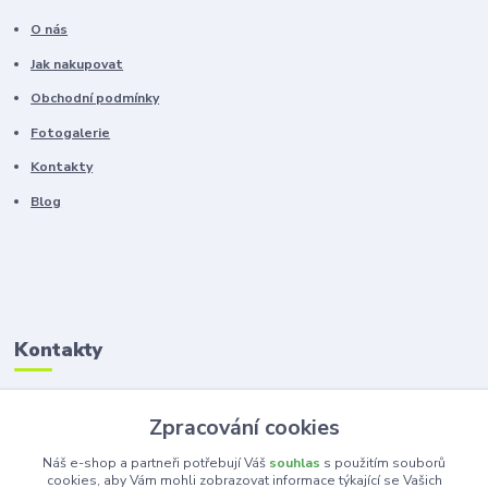
O nás
Jak nakupovat
Obchodní podmínky
Fotogalerie
Kontakty
Blog
Kontakty
Zákaznická podpora
Zpracování cookies
+420 603 100 966
(Po-Pá, 8-16 hod.)
Náš e-shop a partneři potřebují Váš
souhlas
s použitím souborů
cookies, aby Vám mohli zobrazovat informace týkající se Vašich