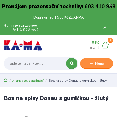
Pronájem prezentační techniky:
603 410 938
Doprava nad 1 500 Kč ZDARMA
+420 603 100 966
(Po-Pá, 8-16 hod.)
0
0 Kč
Menu
Archivace, zakládání
Box na spisy Donau s gumičkou - žlutý
Box na spisy Donau s gumičkou - žlutý