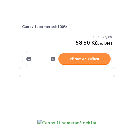
Cappy 1l pomeranč 100%
70,79 Kč
/
ks
58,50 Kč
bez DPH
Přidat do košíku