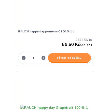
RAUCH happy day pomeranč 100 % 1 l
72,12 Kč
/
ks
59,60 Kč
bez DPH
Přidat do košíku