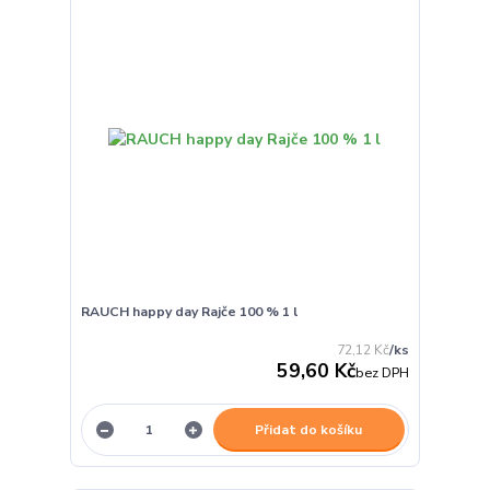
RAUCH happy day Rajče 100 % 1 l
72,12 Kč
/
ks
59,60 Kč
bez DPH
Přidat do košíku