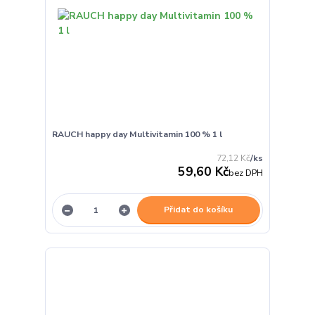
RAUCH happy day Multivitamin 100 % 1 l
72,12 Kč
/
ks
59,60 Kč
bez DPH
Přidat do košíku