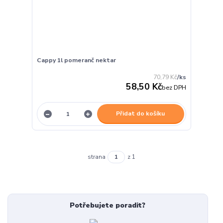
Cappy 1l pomeranč nektar
70,79 Kč
/
ks
58,50 Kč
bez DPH
Přidat do košíku
strana
z 1
Potřebujete poradit?