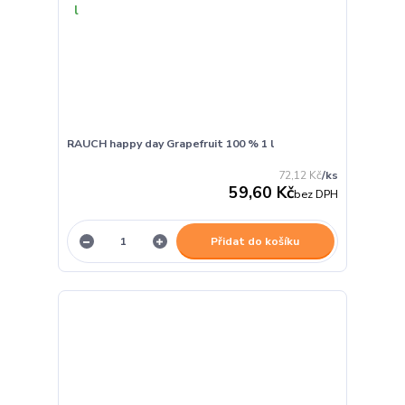
RAUCH happy day Grapefruit 100 % 1 l
72,12 Kč
/
ks
59,60 Kč
bez DPH
Přidat do košíku