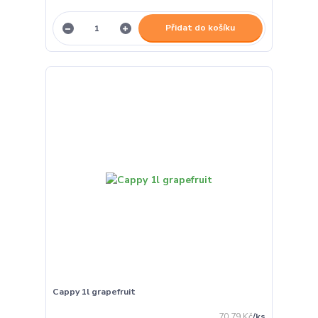
Přidat do košíku
Cappy 1l grapefruit
70,79 Kč
/
ks