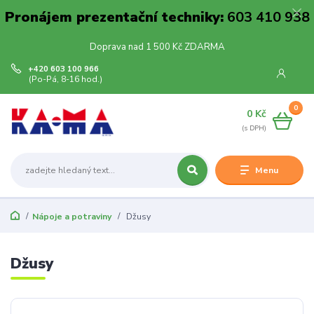
Pronájem prezentační techniky:
603 410 938
Doprava nad 1 500 Kč ZDARMA
+420 603 100 966
(Po-Pá, 8-16 hod.)
0
0 Kč
Menu
Nápoje a potraviny
Džusy
Džusy