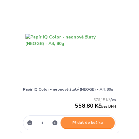
Papír IQ Color - neonově žlutý (NEOGB) - A4, 80g
676,15 Kč
/
ks
558,80 Kč
bez DPH
Přidat do košíku