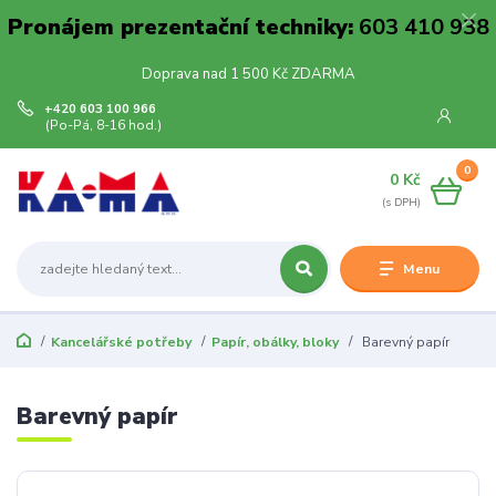
Pronájem prezentační techniky:
603 410 938
Doprava nad 1 500 Kč ZDARMA
+420 603 100 966
(Po-Pá, 8-16 hod.)
0
0 Kč
Menu
Kancelářské potřeby
Papír, obálky, bloky
Barevný papír
Barevný papír