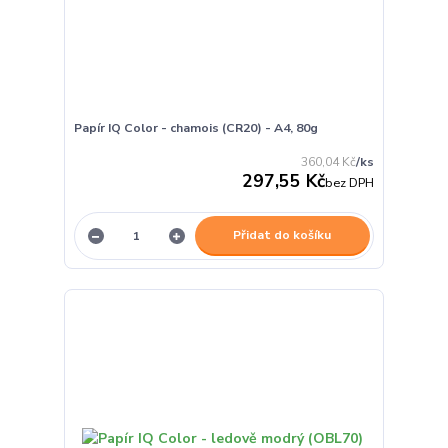
Papír IQ Color - chamois (CR20) - A4, 80g
360,04 Kč
/
ks
297,55 Kč
bez DPH
Přidat do košíku