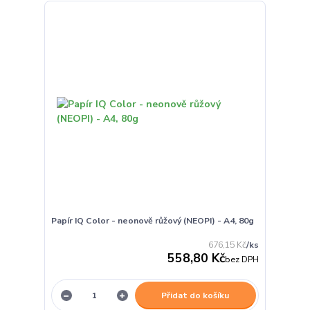
Papír IQ Color - neonově růžový (NEOPI) - A4, 80g
676,15 Kč
/
ks
558,80 Kč
bez DPH
Přidat do košíku