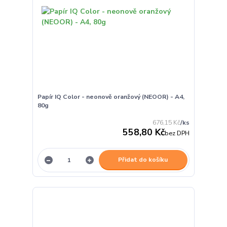
Papír IQ Color - neonově oranžový (NEOOR) - A4,
80g
676,15 Kč
/
ks
558,80 Kč
bez DPH
Přidat do košíku