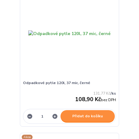
Odpadkové pytle 120l, 37 mic, černé
131,77 Kč
/
ks
108,90 Kč
bez DPH
Přidat do košíku
Akce