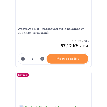
Wastey's Fix it - zatahovací pytle na odpadky -
25 l, 15 ks, 30 mikronů
105,42 Kč
/
ks
87,12 Kč
bez DPH
Přidat do košíku
Novinka