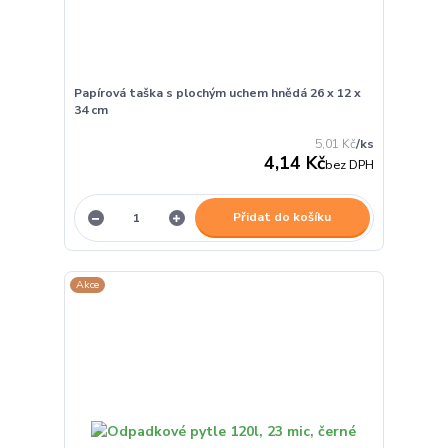
Papírová taška s plochým uchem hnědá 26 x 12 x
34 cm
5,01 Kč
/
ks
4,14 Kč
bez DPH
Přidat do košíku
Akce