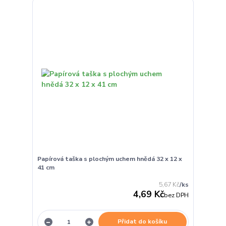
Papírová taška s plochým uchem hnědá 32 x 12 x
41 cm
5,67 Kč
/
ks
4,69 Kč
bez DPH
Přidat do košíku