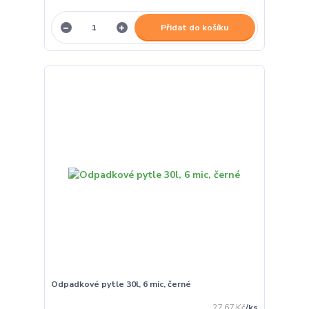
Přidat do košíku
Odpadkové pytle 30l, 6 mic, černé
27,67 Kč
/
ks