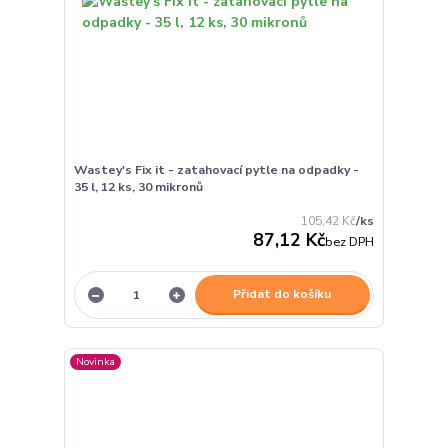
Wastey's Fix it - zatahovací pytle na odpadky -
35 l, 12 ks, 30 mikronů
105,42 Kč
/
ks
87,12 Kč
bez DPH
Přidat do košíku
Novinka