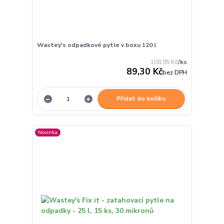
Wastey's odpadkové pytle v boxu 120 l
108,05 Kč
/
ks
89,30 Kč
bez DPH
Přidat do košíku
Novinka