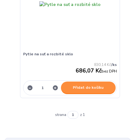
Pytle na suť a rozbité sklo
830,14 Kč
/
ks
686,07 Kč
bez DPH
Přidat do košíku
strana
z 1