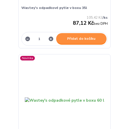
Wastey's odpadkové pytle v boxu 35l
105,42 Kč
/
ks
87,12 Kč
bez DPH
Přidat do košíku
Novinka