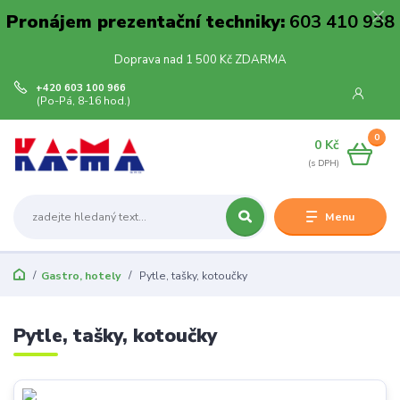
Pronájem prezentační techniky:
603 410 938
Doprava nad 1 500 Kč ZDARMA
+420 603 100 966
(Po-Pá, 8-16 hod.)
0
0 Kč
Menu
Gastro, hotely
Pytle, tašky, kotoučky
Pytle, tašky, kotoučky