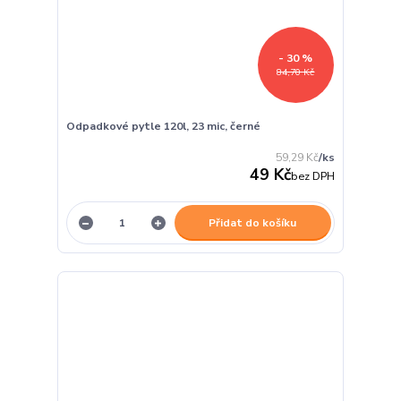
- 30 %
84,70 Kč
Odpadkové pytle 120l, 23 mic, černé
59,29 Kč
/
ks
49 Kč
bez DPH
Přidat do košíku