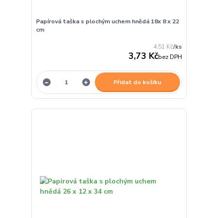
Papírová taška s plochým uchem hnědá 18x 8 x 22
cm
4,51 Kč
/
ks
3,73 Kč
bez DPH
Přidat do košíku