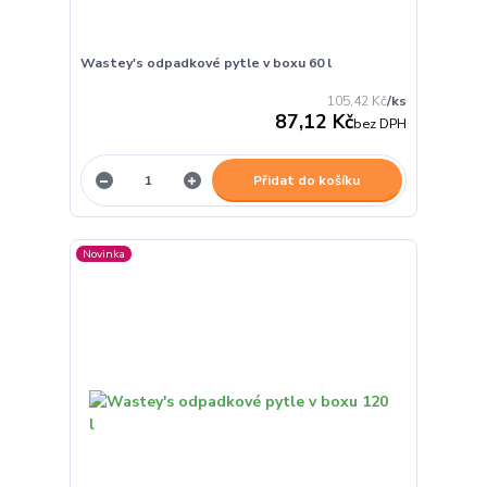
Wastey's odpadkové pytle v boxu 60 l
105,42 Kč
/
ks
87,12 Kč
bez DPH
Přidat do košíku
Novinka