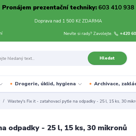
Pronájem prezentační techniky:
603 410 938
Doprava nad 1 500 Kč ZDARMA
mí
Nevíte si rady? Zavolejte.
+420 60
Hledat
Drogerie, úklid, hygiena
Archivace, zaklá
Wastey's Fix it - zatahovací pytle na odpadky - 25 l, 15 ks, 30 mik
na odpadky - 25 l, 15 ks, 30 mikronů