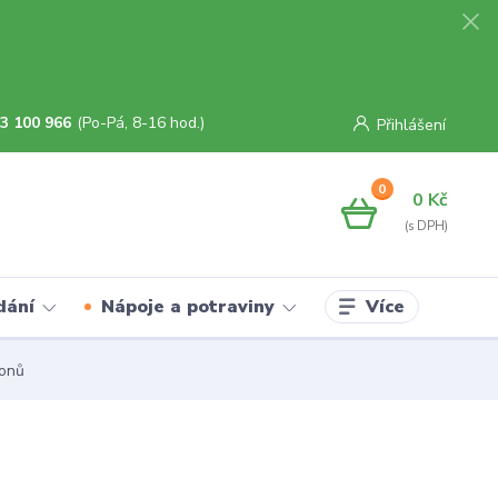
3 100 966
(Po-Pá, 8-16 hod.)
Přihlášení
0
0 Kč
Více
dání
Nápoje a potraviny
ronů