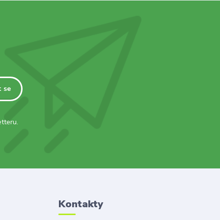
t se
tteru.
Kontakty