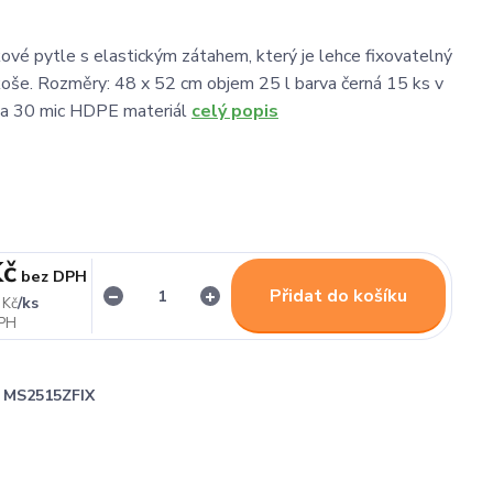
vé pytle s elastickým zátahem, který je lehce fixovatelný
koše. Rozměry: 48 x 52 cm objem 25 l barva černá 15 ks v
ťka 30 mic HDPE materiál
celý popis
Kč
bez DPH
Přidat do košíku
/
ks
 Kč
MS2515ZFIX