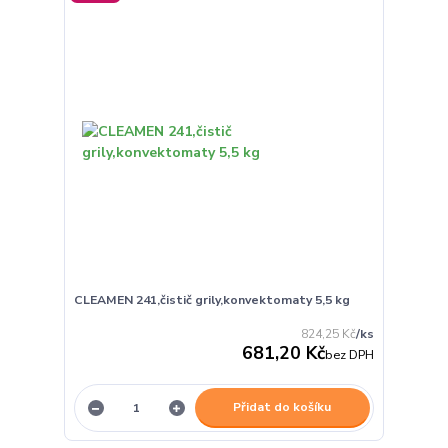
CLEAMEN 241,čistič grily,konvektomaty 5,5 kg
824,25 Kč
/
ks
681,20 Kč
bez DPH
Přidat do košíku