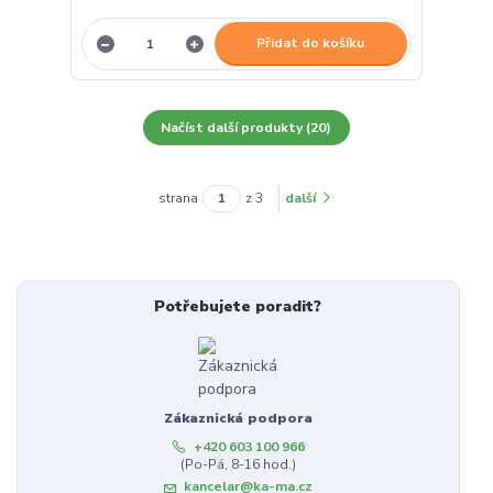
Přidat do košíku
Načíst další produkty (20)
strana
z 3
další
Potřebujete poradit?
Zákaznická podpora
+420 603 100 966
(Po-Pá, 8-16 hod.)
kancelar@ka-ma.cz