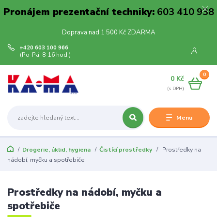
Pronájem prezentační techniky:
603 410 938
Doprava nad 1 500 Kč ZDARMA
+420 603 100 966
(Po-Pá, 8-16 hod.)
0
0 Kč
Menu
Drogerie, úklid, hygiena
Čistící prostředky
Prostředky na
nádobí, myčku a spotřebiče
Prostředky na nádobí, myčku a
spotřebiče