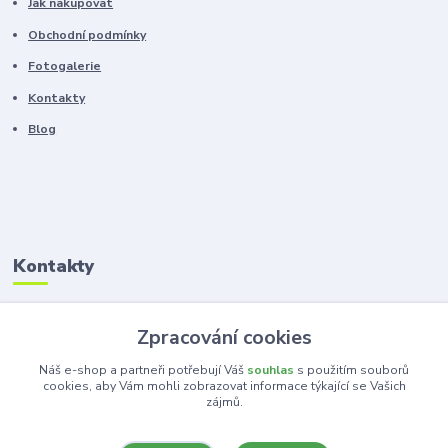
Jak nakupovat
Obchodní podmínky
Fotogalerie
Kontakty
Blog
Kontakty
Zákaznická podpora
Zpracování cookies
+420 603 100 966
(Po-Pá, 8-16 hod.)
Náš e-shop a partneři potřebují Váš
souhlas
s použitím souborů
cookies, aby Vám mohli zobrazovat informace týkající se Vašich
zájmů.
kancelar@ka-ma.cz