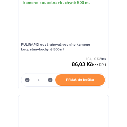
PULIRAPID odstraňovač vodního kamene
koupelna+kuchyně 500 ml
104,10 Kč
/
ks
86,03 Kč
bez DPH
Přidat do košíku