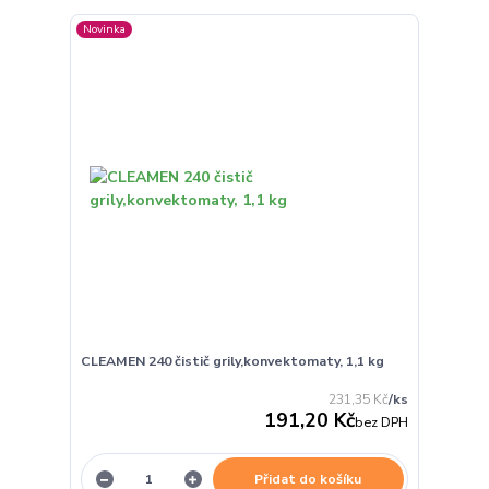
Novinka
CLEAMEN 240 čistič grily,konvektomaty, 1,1 kg
231,35 Kč
/
ks
191,20 Kč
bez DPH
Přidat do košíku