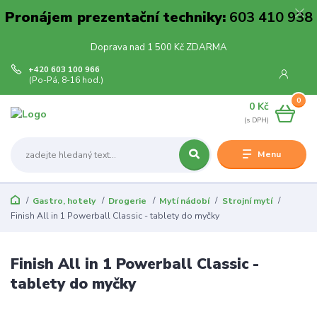
Pronájem prezentační techniky:
603 410 938
Doprava nad 1 500 Kč ZDARMA
+420 603 100 966
(Po-Pá, 8-16 hod.)
0
0 Kč
Menu
Gastro, hotely
Drogerie
Mytí nádobí
Strojní mytí
Finish All in 1 Powerball Classic - tablety do myčky
Finish All in 1 Powerball Classic -
tablety do myčky