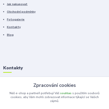
Jak nakupovat
Obchodní podmínky
Fotogalerie
Kontakty
Blog
Kontakty
Zákaznická podpora
Zpracování cookies
+420 603 100 966
(Po-Pá, 8-16 hod.)
Náš e-shop a partneři potřebují Váš
souhlas
s použitím souborů
cookies, aby Vám mohli zobrazovat informace týkající se Vašich
zájmů.
kancelar@ka-ma.cz