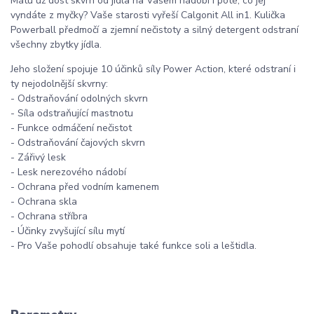
Mátu už dost skvrn od jídla na Vašem nádobí i poté, co jej
vyndáte z myčky? Vaše starosti vyřeší Calgonit All in1. Kulička
Powerball předmočí a zjemní nečistoty a silný detergent odstraní
všechny zbytky jídla.
Jeho složení spojuje 10 účinků síly Power Action, které odstraní i
ty nejodolnější skvrny:
- Odstraňování odolných skvrn
- Síla odstraňující mastnotu
- Funkce odmáčení nečistot
- Odstraňování čajových skvrn
- Zářivý lesk
- Lesk nerezového nádobí
- Ochrana před vodním kamenem
- Ochrana skla
- Ochrana stříbra
- Účinky zvyšující sílu mytí
- Pro Vaše pohodlí obsahuje také funkce soli a leštidla.