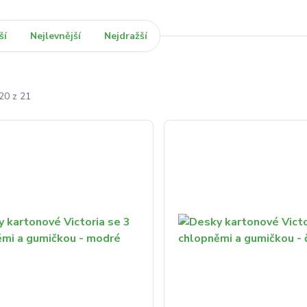
ší
Nejlevnější
Nejdražší
20 z 21