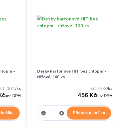
hlopní -
Desky kartonové HIT bez chlopní -
růžové, 100 ks
51,76 Kč
/
ks
551,76 Kč
/
ks
Kč
456 Kč
bez DPH
bez DPH
 košíku
Přidat do košíku