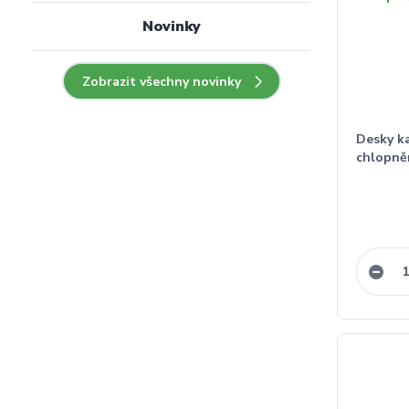
Novinky
Zobrazit všechny novinky
Desky ka
chlopně