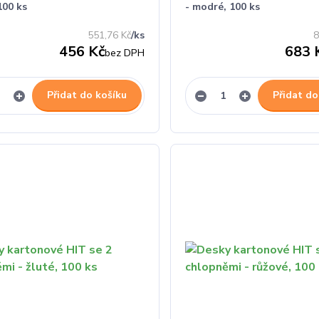
100 ks
- modré, 100 ks
551,76 Kč
/
ks
8
456 Kč
683 
bez DPH
Přidat do košíku
Přidat do