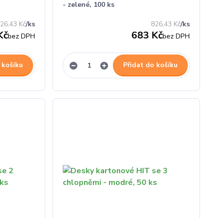
- zelené, 100 ks
26,43 Kč
/
ks
826,43 Kč
/
ks
Kč
683 Kč
bez DPH
bez DPH
 košíku
Přidat do košíku