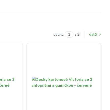
strana
z 2
další