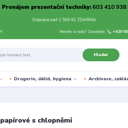
Pronájem prezentační techniky:
603 410 938
Doprava nad 1 500 Kč ZDARMA
mí
Nevíte si rady? Zavolejte.
+420 60
Hledat
Drogerie, úklid, hygiena
Archivace, zaklá
papírové s chlopněmi