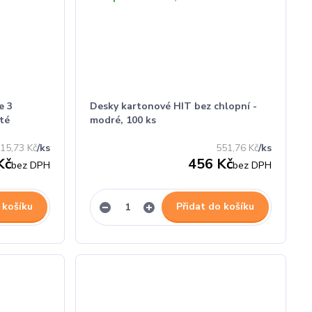
e 3
Desky kartonové HIT bez chlopní -
té
modré, 100 ks
15,73 Kč
/
ks
551,76 Kč
/
ks
Kč
456 Kč
bez DPH
bez DPH
 košíku
Přidat do košíku