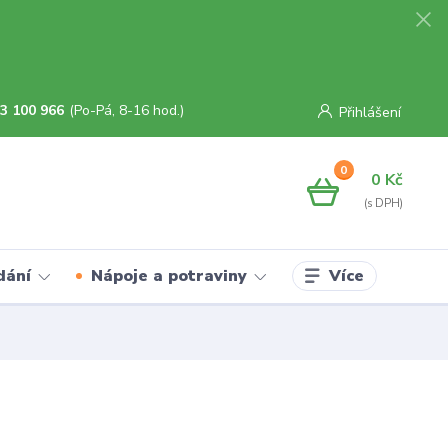
3 100 966
(Po-Pá, 8-16 hod.)
Přihlášení
0
0 Kč
Více
dání
Nápoje a potraviny