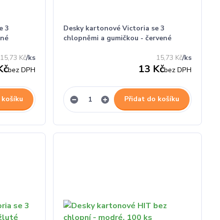
e 3
Desky kartonové Victoria se 3
rné
chlopněmi a gumičkou - červené
15,73 Kč
/
ks
15,73 Kč
/
ks
Kč
13 Kč
bez DPH
bez DPH
 košíku
Přidat do košíku