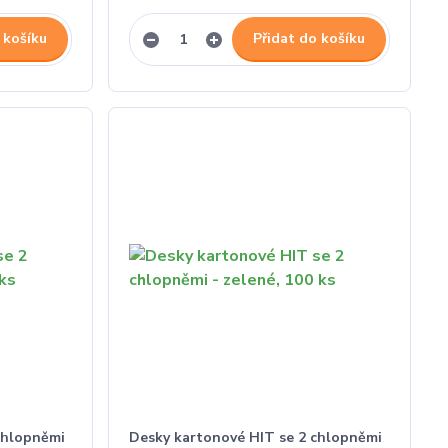
 košíku
Přidat do košíku
chlopněmi
Desky kartonové HIT se 2 chlopněmi