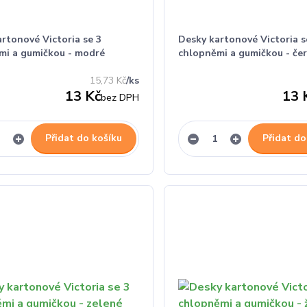
rtonové Victoria se 3
Desky kartonové Victoria s
mi a gumičkou - modré
chlopněmi a gumičkou - če
15,73 Kč
/
ks
13 Kč
13 
bez DPH
Přidat do košíku
Přidat do