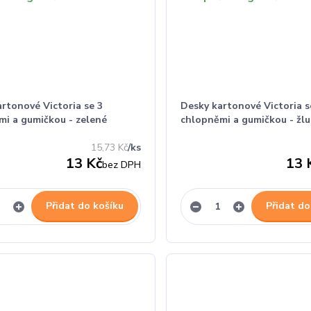
rtonové Victoria se 3
Desky kartonové Victoria s
mi a gumičkou - zelené
chlopněmi a gumičkou - žlu
15,73 Kč
/
ks
13 Kč
13 
bez DPH
Přidat do košíku
Přidat do