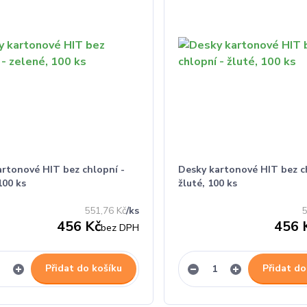
artonové HIT bez chlopní -
Desky kartonové HIT bez c
100 ks
žluté, 100 ks
551,76 Kč
/
ks
5
456 Kč
456 
bez DPH
Přidat do košíku
Přidat do