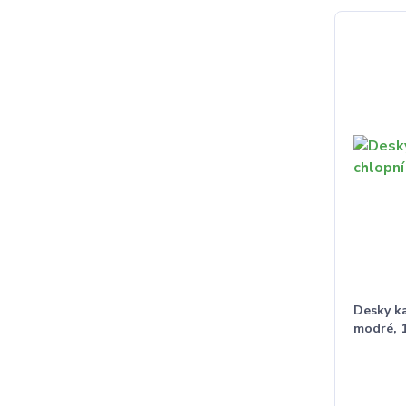
Desky ka
modré, 