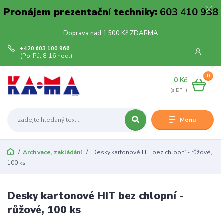
Pronájem prezentační techniky:
603 410 938
Doprava nad 1 500 Kč ZDARMA
+420 603 100 966
(Po-Pá, 8-16 hod.)
0
0 Kč
Menu
Archivace, zakládání
Desky kartonové HIT bez chlopní - růžové,
100 ks
Desky kartonové HIT bez chlopní -
růžové, 100 ks