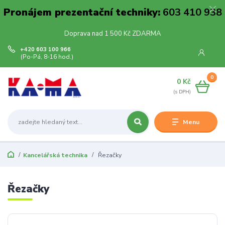
Pronájem prezentační techniky:
603 410 938
Doprava nad 1 500 Kč ZDARMA
+420 603 100 966
(Po-Pá, 8-16 hod.)
0
0 Kč
Menu
Kancelářská technika
Řezačky
Řezačky