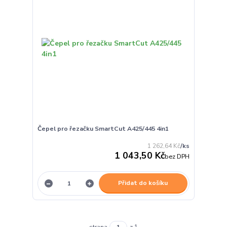
Čepel pro řezačku SmartCut A425/445 4in1
1 262,64 Kč
/
ks
1 043,50 Kč
bez DPH
Přidat do košíku