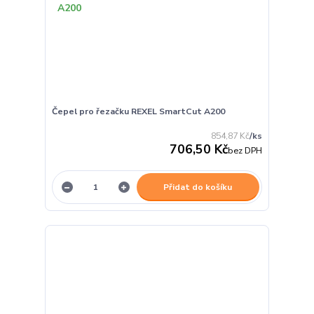
Čepel pro řezačku REXEL SmartCut A200
854,87 Kč
/
ks
706,50 Kč
bez DPH
Přidat do košíku