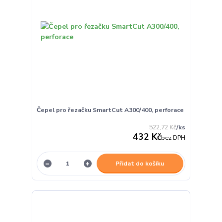
Čepel pro řezačku SmartCut A300/400, perforace
522,72 Kč
/
ks
432 Kč
bez DPH
Přidat do košíku