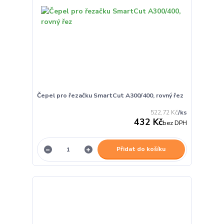
Čepel pro řezačku SmartCut A300/400, rovný řez
522,72 Kč
/
ks
432 Kč
bez DPH
Přidat do košíku