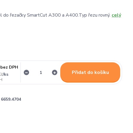
el do řezačky SmartCut A300 a A400.Typ řezu rovný.
celý
bez DPH
Přidat do košíku
/
ks
Kč
6659.4704