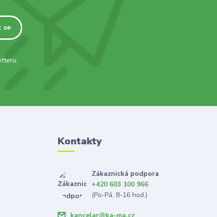
t se
tteru.
Kontakty
Zákaznická podpora
+420 603 100 966
(Po-Pá, 8-16 hod.)
kancelar@ka-ma.cz