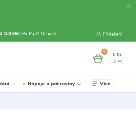
3 100 966
(Po-Pá, 8-16 hod.)
Přihlášení
0
0 Kč
Více
dání
Nápoje a potraviny