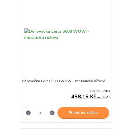
Děrovačka Leitz 5008 WOW - metalická růžová
554,36 Kč
/
ks
458,15 Kč
bez DPH
Přidat do košíku