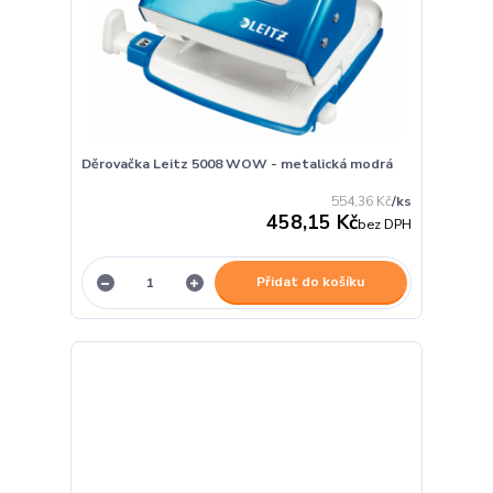
Děrovačka Leitz 5008 WOW - metalická modrá
554,36 Kč
/
ks
458,15 Kč
bez DPH
Přidat do košíku