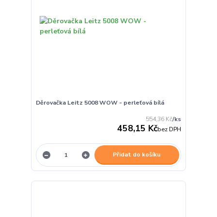
Děrovačka Leitz 5008 WOW - perleťová bílá
554,36 Kč
/
ks
458,15 Kč
bez DPH
Přidat do košíku