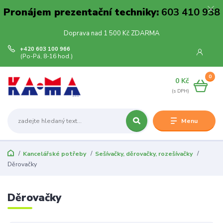
Pronájem prezentační techniky:
603 410 938
Doprava nad 1 500 Kč ZDARMA
+420 603 100 966
(Po-Pá, 8-16 hod.)
0
0 Kč
Menu
Kancelářské potřeby
Sešívačky, děrovačky, rozešívačky
Děrovačky
Děrovačky