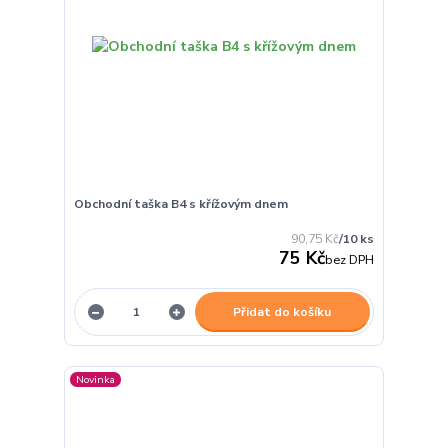
Obchodní taška B4 s křížovým dnem
90,75 Kč
/
10 ks
75 Kč
bez DPH
Přidat do košíku
Novinka