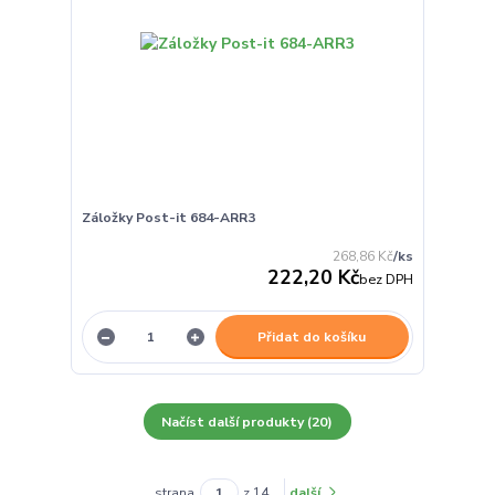
Záložky Post-it 684-ARR3
268,86 Kč
/
ks
222,20 Kč
bez DPH
Přidat do košíku
Načíst další produkty (20)
strana
z 14
další