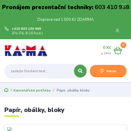
Pronájem prezentační techniky:
603 410 938
Doprava nad 1 500 Kč ZDARMA
+420 603 100 966
(Po-Pá, 8-16 hod.)
0
0 Kč
Menu
Kancelářské potřeby
Papír, obálky, bloky
Papír, obálky, bloky