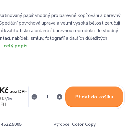
ý satinovaný papír vhodný pro barevné kopírování a barevný
.Speciální povrchová úprava a velmi vysoká bělost zaručují
í kvalitu tisku a brilantní barevnou reprodukci. Je vhodný
ntací, nabídek, smluv, fotografií a dalších důležitých
..
celý popis
 Kč
bez DPH
Přidat do košíku
/
ks
8 Kč
4522.5005
Výrobce:
Color Copy