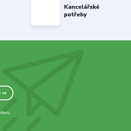
Kancelářské
potřeby
t se
tteru.