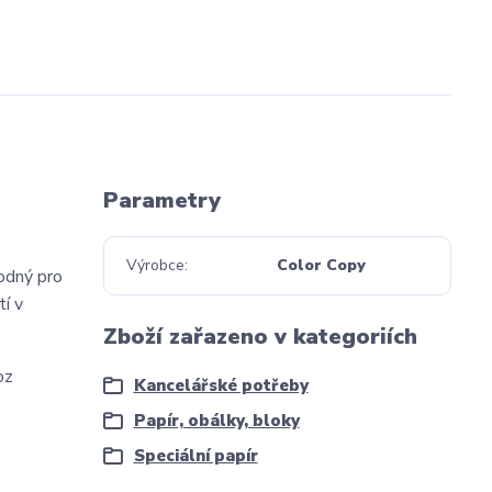
Parametry
Výrobce
Color Copy
hodný pro
tí v
Zboží zařazeno v kategoriích
oz
Kancelářské potřeby
Papír, obálky, bloky
Speciální papír