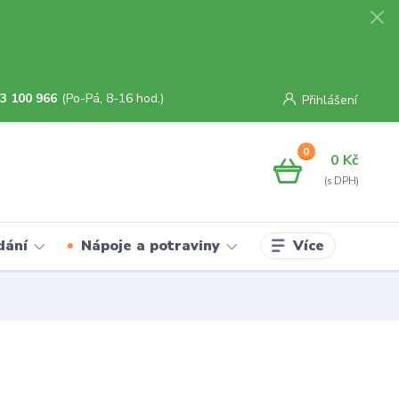
3 100 966
(Po-Pá, 8-16 hod.)
Přihlášení
0
0 Kč
Více
dání
Nápoje a potraviny