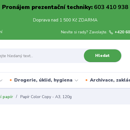
Pronájem prezentační techniky:
603 410 938
Doprava nad 1 500 Kč ZDARMA
mí
Nevíte si rady? Zavolejte.
+420 60
Hledat
Drogerie, úklid, hygiena
Archivace, zaklá
í papír
Papír Color Copy - A3, 120g