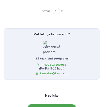
strana
z 1
Potřebujete poradit?
Zákaznická podpora
+420 603 100 966
(Po-Pá, 8-16 hod.)
kancelar@ka-ma.cz
Novinky