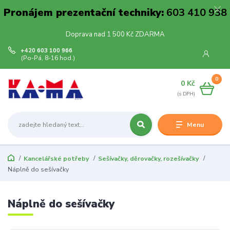
Pronájem prezentační techniky:
603 410 938
Doprava nad 1 500 Kč ZDARMA
+420 603 100 966
(Po-Pá, 8-16 hod.)
0
0 Kč
Menu
Kancelářské potřeby
Sešívačky, děrovačky, rozešívačky
Náplně do sešívačky
Náplně do sešívačky