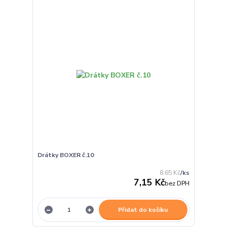
Drátky BOXER č.10
8,65 Kč
/
ks
7,15 Kč
bez DPH
Přidat do košíku