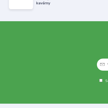
kavárny
So