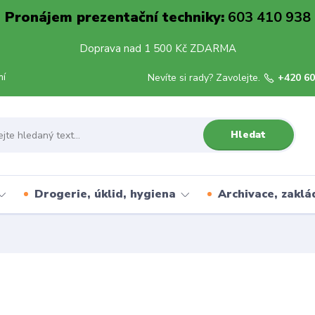
Pronájem prezentační techniky:
603 410 938
Doprava nad 1 500 Kč ZDARMA
mí
Nevíte si rady? Zavolejte.
+420 60
Hledat
Drogerie, úklid, hygiena
Archivace, zaklá