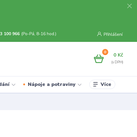
3 100 966
(Po-Pá, 8-16 hod.)
Přihlášení
0
0 Kč
Více
dání
Nápoje a potraviny