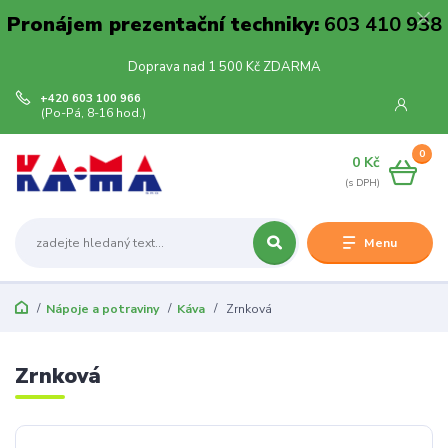
Pronájem prezentační techniky:
603 410 938
Doprava nad 1 500 Kč ZDARMA
+420 603 100 966
(Po-Pá, 8-16 hod.)
0
0 Kč
Menu
Nápoje a potraviny
Káva
Zrnková
Zrnková