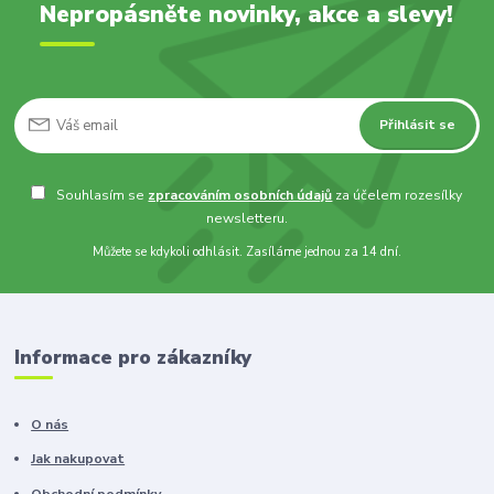
Nepropásněte novinky, akce a slevy!
Přihlásit se
Souhlasím se
zpracováním osobních údajů
za účelem rozesílky
newsletteru.
Můžete se kdykoli odhlásit. Zasíláme jednou za 14 dní.
Informace pro zákazníky
O nás
Jak nakupovat
Obchodní podmínky