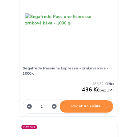
Segafredo Passione Espresso - zrnková káva -
1000 g
488,32 Kč
/
ks
436 Kč
bez DPH
Přidat do košíku
Novinka