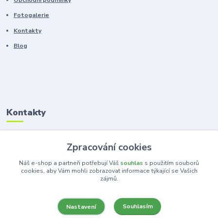
Fotogalerie
Kontakty
Blog
Kontakty
Zákaznická podpora
Zpracování cookies
+420 603 100 966
(Po-Pá, 8-16 hod.)
Náš e-shop a partneři potřebují Váš
souhlas
s použitím souborů
cookies, aby Vám mohli zobrazovat informace týkající se Vašich
zájmů.
kancelar@ka-ma.cz
Souhlasím
Nastavení