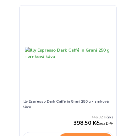
Illy Espresso Dark Caffé in Grani 250 g - zrnková
káva
446,32 Kč
/
ks
398,50 Kč
bez DPH