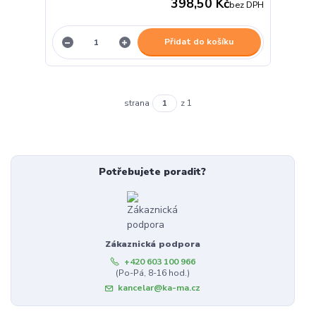
398,50 Kč
bez DPH
Přidat do košíku
strana
z 1
Potřebujete poradit?
Zákaznická podpora
+420 603 100 966
(Po-Pá, 8-16 hod.)
kancelar@ka-ma.cz