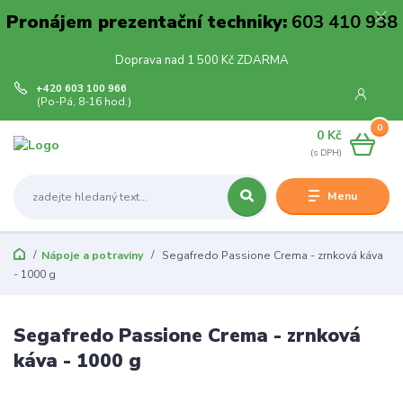
Pronájem prezentační techniky:
603 410 938
Doprava nad 1 500 Kč ZDARMA
+420 603 100 966
(Po-Pá, 8-16 hod.)
0
0 Kč
Menu
Nápoje a potraviny
Segafredo Passione Crema - zrnková káva
- 1000 g
Segafredo Passione Crema - zrnková
káva - 1000 g