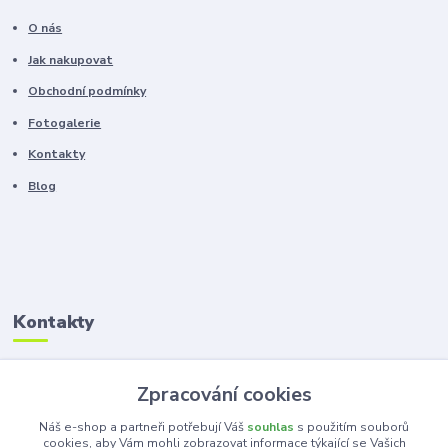
O nás
Jak nakupovat
Obchodní podmínky
Fotogalerie
Kontakty
Blog
Kontakty
Zákaznická podpora
Zpracování cookies
+420 603 100 966
(Po-Pá, 8-16 hod.)
Náš e-shop a partneři potřebují Váš
souhlas
s použitím souborů
cookies, aby Vám mohli zobrazovat informace týkající se Vašich