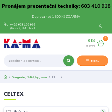
Pronájem prezentační techniky:
603 410 938
Doprava nad 1 500 Kč ZDARMA
+420 603 100 966
(Po-Pá, 8-16 hod.)
0
0 Kč
Menu
Drogerie, úklid, hygiena
CELTEX
CELTEX
Ručníky