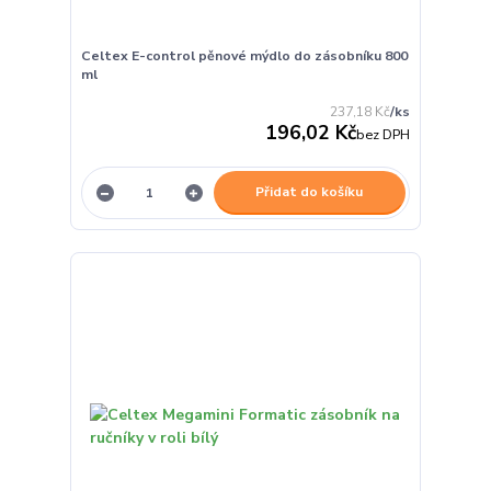
Celtex E-control pěnové mýdlo do zásobníku 800
ml
237,18 Kč
/
ks
196,02 Kč
bez DPH
Přidat do košíku