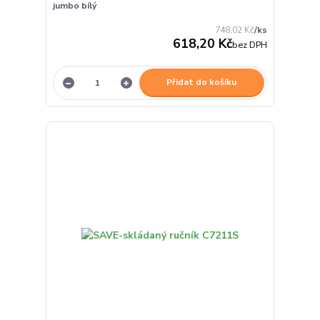
jumbo bílý
748,02 Kč
/
ks
618,20 Kč
bez DPH
Přidat do košíku