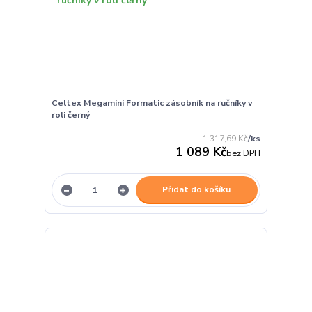
Celtex Megamini Formatic zásobník na ručníky v
roli černý
1 317,69 Kč
/
ks
1 089 Kč
bez DPH
Přidat do košíku