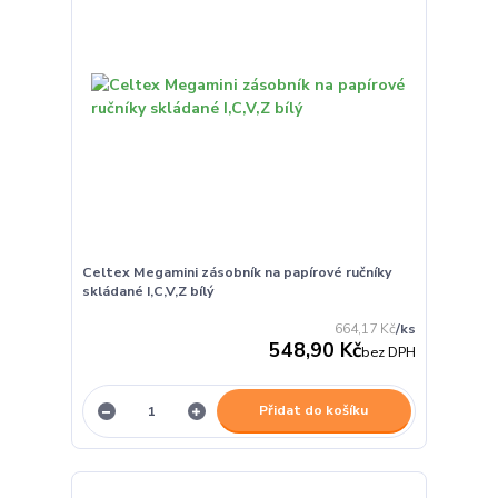
Celtex Megamini zásobník na papírové ručníky
skládané I,C,V,Z bílý
664,17 Kč
/
ks
548,90 Kč
bez DPH
Přidat do košíku