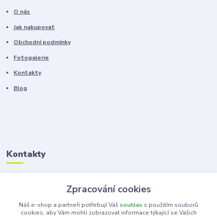
O nás
Jak nakupovat
Obchodní podmínky
Fotogalerie
Kontakty
Blog
Kontakty
Zákaznická podpora
Zpracování cookies
+420 603 100 966
(Po-Pá, 8-16 hod.)
Náš e-shop a partneři potřebují Váš
souhlas
s použitím souborů
cookies, aby Vám mohli zobrazovat informace týkající se Vašich