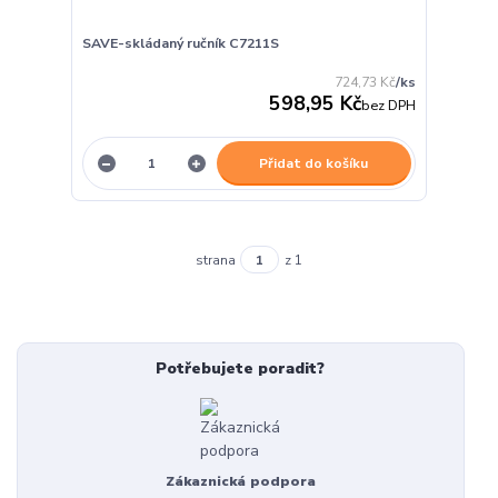
SAVE-skládaný ručník C7211S
724,73 Kč
/
ks
598,95 Kč
bez DPH
Přidat do košíku
strana
z 1
Potřebujete poradit?
Zákaznická podpora