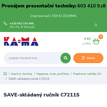
Pronájem prezentační techniky:
603 410 938
Doprava nad 1 500 Kč ZDARMA
+420 603 100 966
(Po-Pá, 8-16 hod.)
0
0 Kč
Menu
Gastro, hotely
Hygiena, toal. potřeby
Papírové ručníky ZZ
SAVE-skládaný ručník C7211S
SAVE-skládaný ručník C7211S