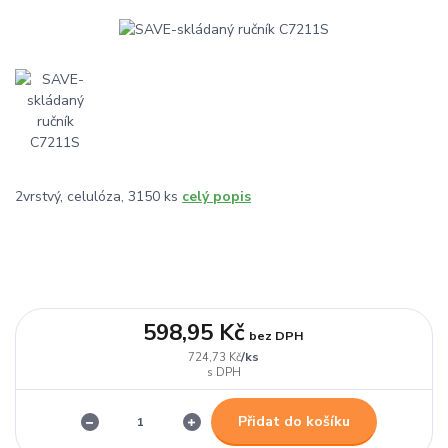
2vrstvý, celulóza, 3150 ks
celý popis
598,95 Kč
bez DPH
/
ks
724,73 Kč
Přidat do košíku