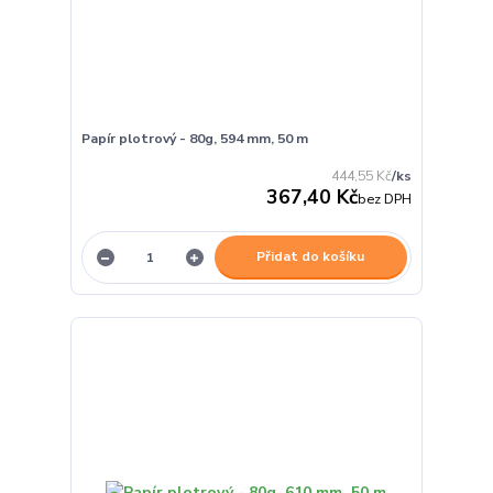
Papír plotrový - 80g, 594 mm, 50 m
444,55 Kč
/
ks
367,40 Kč
bez DPH
Přidat do košíku