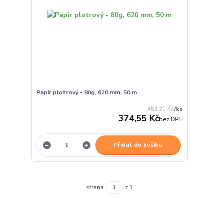
Papír plotrový - 80g, 620 mm, 50 m
453,21 Kč
/
ks
374,55 Kč
bez DPH
Přidat do košíku
strana
z 1