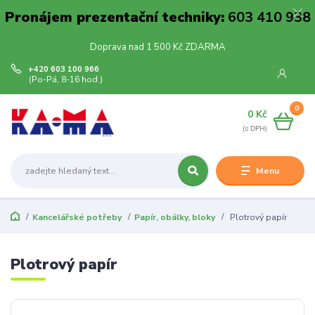
Pronájem prezentační techniky:
603 410 938
Doprava nad 1 500 Kč ZDARMA
+420 603 100 966
(Po-Pá, 8-16 hod.)
0
0 Kč
Menu
Kancelářské potřeby
Papír, obálky, bloky
Plotrový papír
Plotrový papír