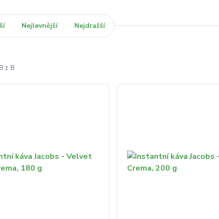
ší
Nejlevnější
Nejdražší
8 z 8