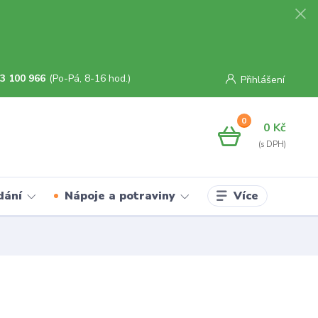
3 100 966
(Po-Pá, 8-16 hod.)
Přihlášení
0
0 Kč
Více
dání
Nápoje a potraviny