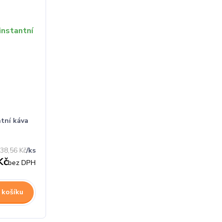
ntní káva
38,56 Kč
/
ks
Kč
bez DPH
 košíku