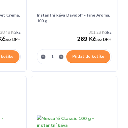
lvet Crema,
Instantní káva Davidoff - Fine Aroma,
100 g
28,48 Kč
/
ks
301,28 Kč
/
ks
Kč
269 Kč
bez DPH
bez DPH
 košíku
Přidat do košíku