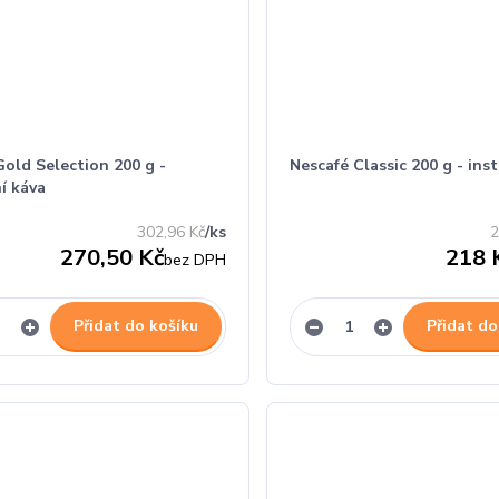
old Selection 200 g -
Nescafé Classic 200 g - ins
í káva
302,96 Kč
/
ks
2
270,50 Kč
218 
bez DPH
Přidat do košíku
Přidat do