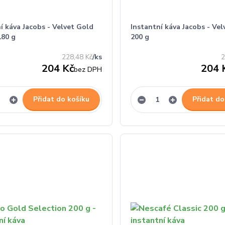
í káva Jacobs - Velvet Gold
Instantní káva Jacobs - Ve
180 g
200 g
228,48 Kč
/
ks
2
204 Kč
204 
bez DPH
Přidat do košíku
Přidat do