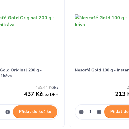
Gold Original 200 g -
Nescafé Gold 100 g - insta
í káva
489,44 Kč
/
ks
2
437 Kč
213 
bez DPH
Přidat do košíku
Přidat do