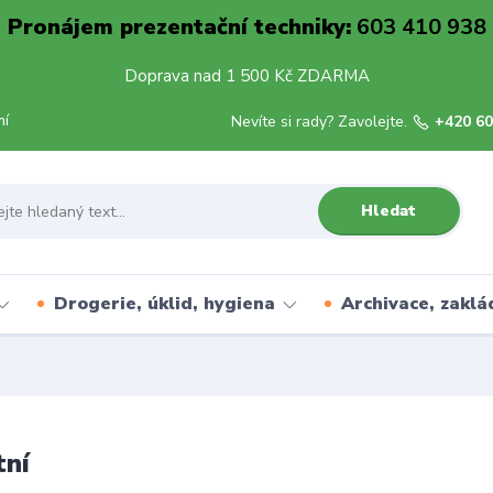
Pronájem prezentační techniky:
603 410 938
Doprava nad 1 500 Kč ZDARMA
mí
Nevíte si rady? Zavolejte.
+420 60
Hledat
Drogerie, úklid, hygiena
Archivace, zaklá
tní