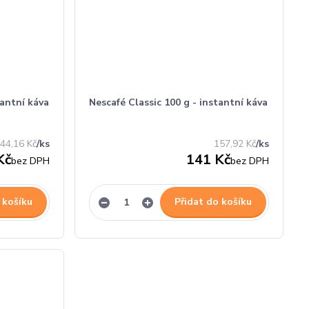
tantní káva
Nescafé Classic 100 g - instantní káva
44,16 Kč
/
ks
157,92 Kč
/
ks
Kč
141 Kč
bez DPH
bez DPH
 košíku
Přidat do košíku