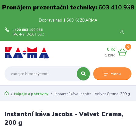
Pronájem prezentační techniky:
603 410 938
Doprava nad 1 500 Kč ZDARMA
+420 603 100 966
(Po-Pá, 8-16 hod.)
0
0 Kč
Menu
Nápoje a potraviny
Instantní káva Jacobs - Velvet Crema, 200 g
Instantní káva Jacobs - Velvet Crema,
200 g