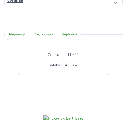
Výrobce
Nejnovější
Nejlevnější
Nejdražší
Zobrazuji 1-11 z 11
strana
z 1