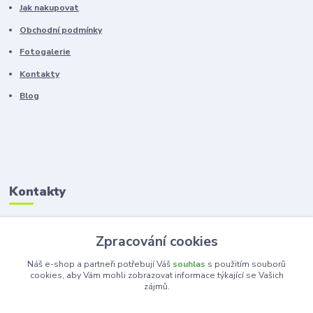
Jak nakupovat
Obchodní podmínky
Fotogalerie
Kontakty
Blog
Kontakty
Zákaznická podpora
Zpracování cookies
+420 603 100 966
(Po-Pá, 8-16 hod.)
Náš e-shop a partneři potřebují Váš
souhlas
s použitím souborů
cookies, aby Vám mohli zobrazovat informace týkající se Vašich
zájmů.
kancelar@ka-ma.cz