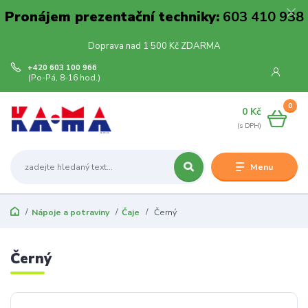
Pronájem prezentační techniky:
603 410 938
Doprava nad 1 500 Kč ZDARMA
+420 603 100 966
(Po-Pá, 8-16 hod.)
0
0 Kč
Menu
Nápoje a potraviny
Čaje
Černý
Černý