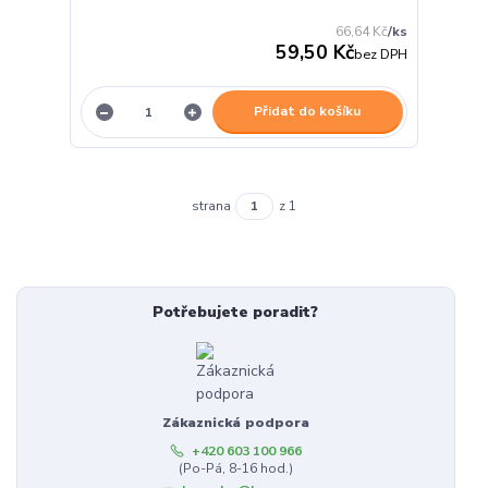
66,64 Kč
/
ks
59,50 Kč
bez DPH
Přidat do košíku
strana
z 1
Potřebujete poradit?
Zákaznická podpora
+420 603 100 966
(Po-Pá, 8-16 hod.)