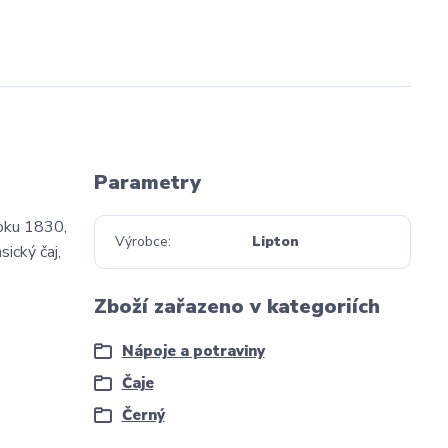
Parametry
roku 1830,
Výrobce
Lipton
ický čaj,
Zboží zařazeno v kategoriích
Nápoje a potraviny
Čaje
Černý