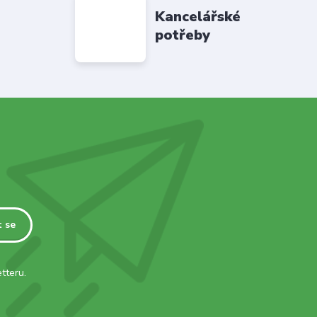
Kancelářské
potřeby
t se
tteru.