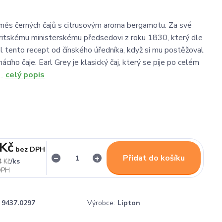
směs černých čajů s citrusovým aroma bergamotu. Za své
ritskému ministerskému předsedovi z roku 1830, který dle
l tento recept od čínského úředníka, když si mu postěžoval
ácího čaje. Earl Grey je klasický čaj, který se pije po celém
..
celý popis
 Kč
bez DPH
Přidat do košíku
/
ks
4 Kč
9437.0297
Výrobce:
Lipton