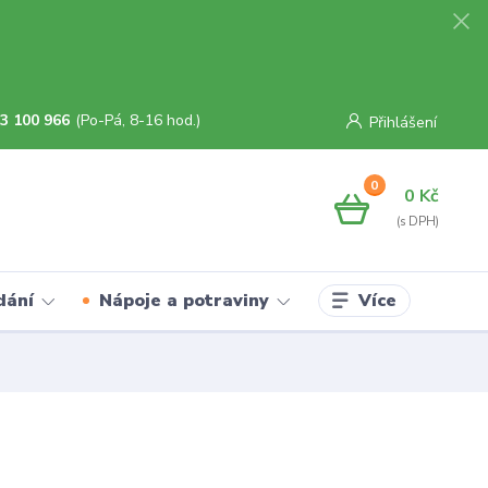
3 100 966
(Po-Pá, 8-16 hod.)
Přihlášení
0
0 Kč
Více
dání
Nápoje a potraviny