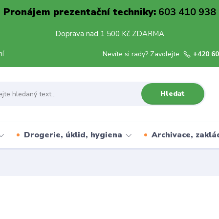
Pronájem prezentační techniky:
603 410 938
Doprava nad 1 500 Kč ZDARMA
mí
Nevíte si rady? Zavolejte.
+420 60
Hledat
Drogerie, úklid, hygiena
Archivace, zaklá