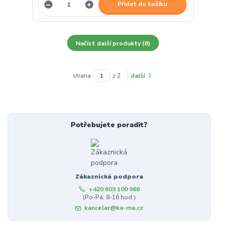
Přidat do košíku
Načíst další produkty (8)
strana
z 2
další
Potřebujete poradit?
Zákaznická podpora
+420 603 100 966
(Po-Pá, 8-16 hod.)
kancelar@ka-ma.cz