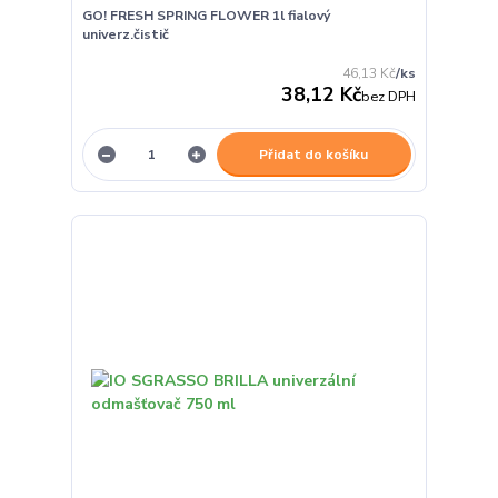
GO! FRESH SPRING FLOWER 1l fialový
univerz.čistič
46,13 Kč
/
ks
38,12 Kč
bez DPH
Přidat do košíku