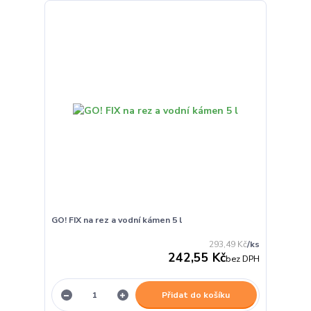
GO! FIX na rez a vodní kámen 5 l
293,49 Kč
/
ks
242,55 Kč
bez DPH
Přidat do košíku