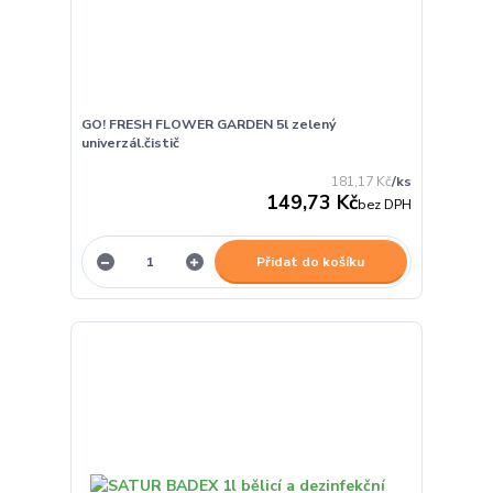
GO! FRESH FLOWER GARDEN 5l zelený
univerzál.čistič
181,17 Kč
/
ks
149,73 Kč
bez DPH
Přidat do košíku