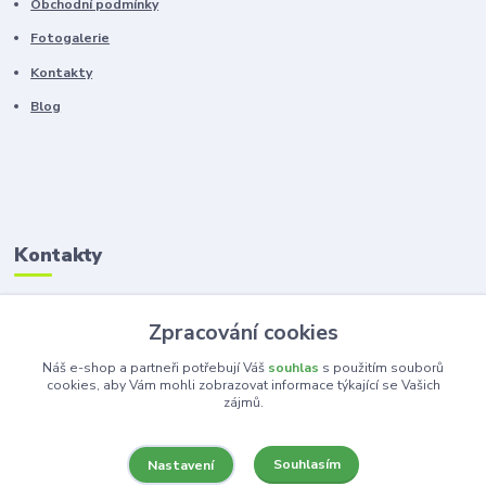
Obchodní podmínky
Fotogalerie
Kontakty
Blog
Kontakty
Zákaznická podpora
Zpracování cookies
+420 603 100 966
(Po-Pá, 8-16 hod.)
Náš e-shop a partneři potřebují Váš
souhlas
s použitím souborů
cookies, aby Vám mohli zobrazovat informace týkající se Vašich
zájmů.
kancelar@ka-ma.cz
Souhlasím
Nastavení