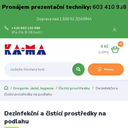
Pronájem prezentační techniky:
603 410 938
Doprava nad 1 500 Kč ZDARMA
+420 603 100 966
(Po-Pá, 8-16 hod.)
0
0 Kč
Menu
Drogerie, úklid, hygiena
Čistící prostředky
Dezinfekční a
čistící prostředky na podlahu
Dezinfekční a čistící prostředky na
podlahu