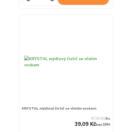
KRYSTAL mýdlový čistič se včelím voskem
47,30 Kč
/
ks
39,09 Kč
bez DPH