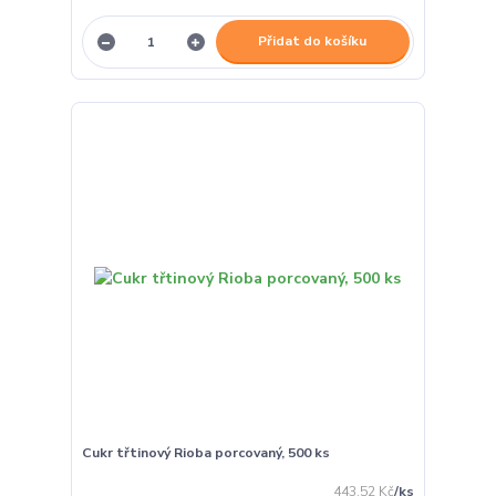
Přidat do košíku
Cukr třtinový Rioba porcovaný, 500 ks
443,52 Kč
/
ks