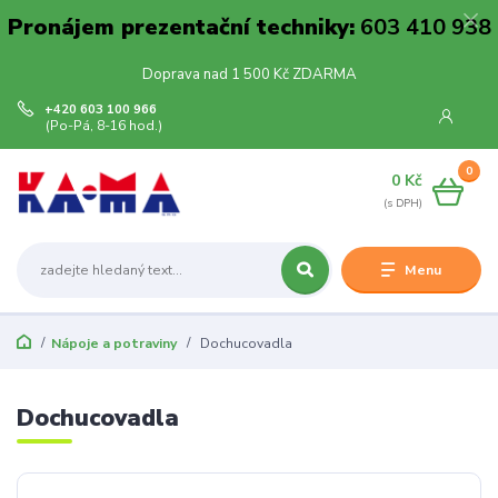
Pronájem prezentační techniky:
603 410 938
Doprava nad 1 500 Kč ZDARMA
+420 603 100 966
(Po-Pá, 8-16 hod.)
0
0 Kč
Menu
Nápoje a potraviny
Dochucovadla
Dochucovadla