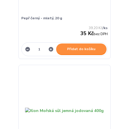
Pepř černý - mletý, 20 g
39,20 Kč
/
ks
35 Kč
bez DPH
Přidat do košíku