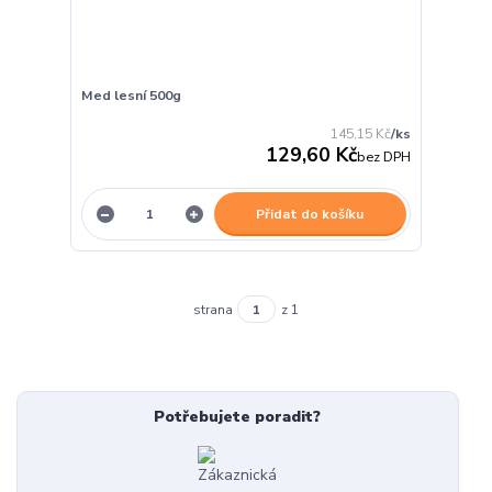
Med lesní 500g
145,15 Kč
/
ks
129,60 Kč
bez DPH
Přidat do košíku
strana
z 1
Potřebujete poradit?