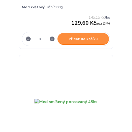
Med květový luční 500g
145,15 Kč
/
ks
129,60 Kč
bez DPH
Přidat do košíku