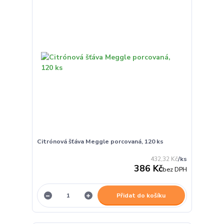
Citrónová šťáva Meggle porcovaná, 120 ks
432,32 Kč
/
ks
386 Kč
bez DPH
Přidat do košíku