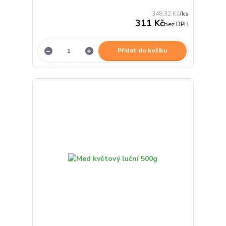
348,32 Kč
/
ks
311 Kč
bez DPH
Přidat do košíku