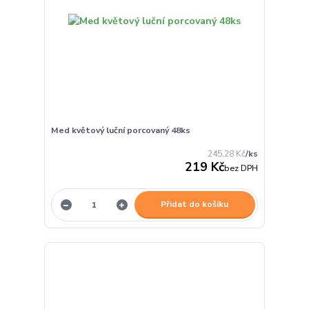
Med květový luční porcovaný 48ks
245,28 Kč
/
ks
219 Kč
bez DPH
Přidat do košíku