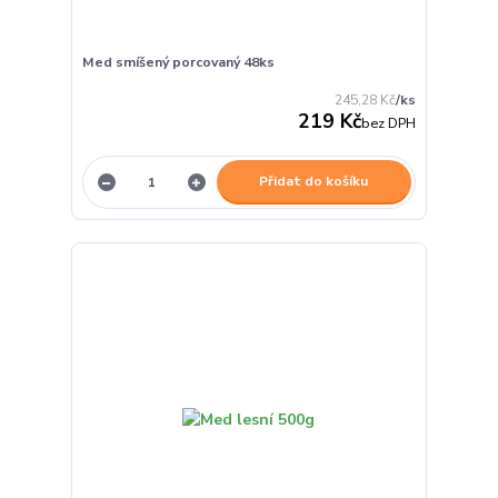
Med smíšený porcovaný 48ks
245,28 Kč
/
ks
219 Kč
bez DPH
Přidat do košíku