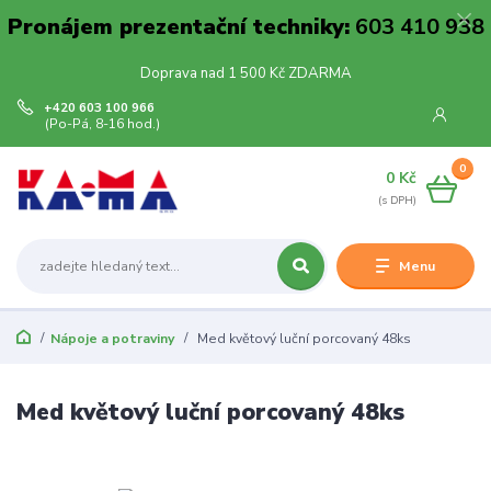
Pronájem prezentační techniky:
603 410 938
Doprava nad 1 500 Kč ZDARMA
+420 603 100 966
(Po-Pá, 8-16 hod.)
0
0 Kč
Menu
Nápoje a potraviny
Med květový luční porcovaný 48ks
Med květový luční porcovaný 48ks