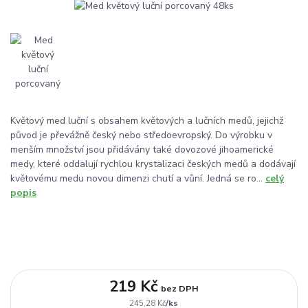
Květový med luční s obsahem květových a lučních medů, jejichž
původ je převážně český nebo středoevropský. Do výrobku v
menším množství jsou přidávány také dovozové jihoamerické
medy, které oddalují rychlou krystalizaci českých medů a dodávají
květovému medu novou dimenzi chutí a vůní. Jedná se ro...
celý
popis
219 Kč
bez DPH
/
ks
245,28 Kč