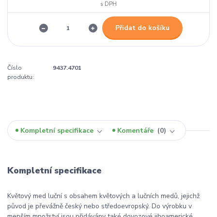
Přidat do košíku
Číslo
9437.4701
produktu:
Kompletní specifikace
Komentáře
0
Kompletní specifikace
Květový med luční s obsahem květových a lučních medů, jejichž
původ je převážně český nebo středoevropský. Do výrobku v
menším množství jsou přidávány také dovozové jihoamerické