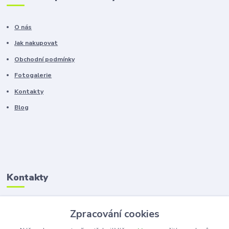
O nás
Jak nakupovat
Obchodní podmínky
Fotogalerie
Kontakty
Blog
Kontakty
Zákaznická podpora
Zpracování cookies
+420 603 100 966
(Po-Pá, 8-16 hod.)