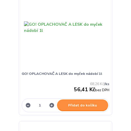
GO! OPLACHOVAČ A LESK do myček nádobí 1l
68,26 Kč
/
ks
56,41 Kč
bez DPH
Přidat do košíku