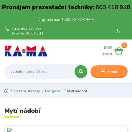
Pronájem prezentační techniky:
603 410 938
Doprava nad 1 500 Kč ZDARMA
+420 603 100 966
(Po-Pá, 8-16 hod.)
0
0 Kč
Menu
Gastro, hotely
Drogerie
Mytí nádobí
Mytí nádobí