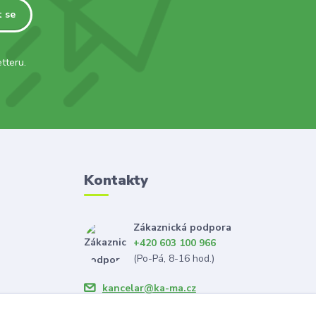
t se
tteru.
Kontakty
Zákaznická podpora
+420 603 100 966
(Po-Pá, 8-16 hod.)
kancelar@ka-ma.cz