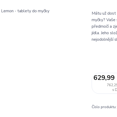
Mátu už dost s
myčky? Vaše s
předmočí a zj
jídla. Jeho sl
nejodolnější s
629,99
762,2
Číslo produktu: