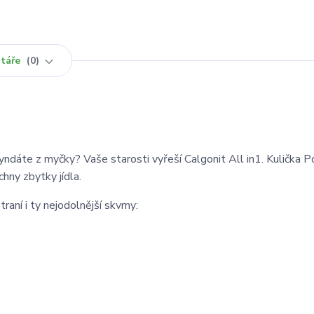
táře
0
vyndáte z myčky? Vaše starosti vyřeší Calgonit All in1. Kulička 
hny zbytky jídla.
raní i ty nejodolnější skvrny: