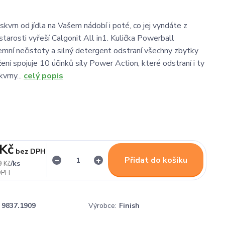
kvrn od jídla na Vašem nádobí i poté, co jej vyndáte z
tarosti vyřeší Calgonit All in1. Kulička Powerball
emní nečistoty a silný detergent odstraní všechny zbytky
ožení spojuje 10 účinků síly Power Action, které odstraní i ty
kvrny...
celý popis
 Kč
bez DPH
Přidat do košíku
/
ks
9 Kč
9837.1909
Výrobce:
Finish