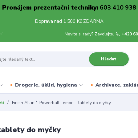
Pronájem prezentační techniky:
603 410 938
Doprava nad 1 500 Kč ZDARMA
mí
Nevíte si rady? Zavolejte.
+420 60
Hledat
Drogerie, úklid, hygiena
Archivace, zaklá
ytí
Finish All in 1 Powerball Lemon - tablety do myčky
 tablety do myčky