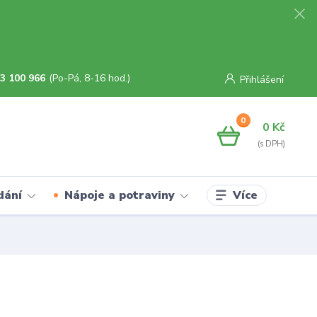
3 100 966
(Po-Pá, 8-16 hod.)
Přihlášení
0
0 Kč
Více
dání
Nápoje a potraviny