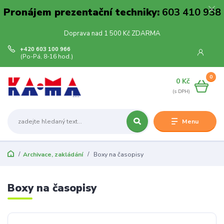
Pronájem prezentační techniky:
603 410 938
Doprava nad 1 500 Kč ZDARMA
+420 603 100 966
(Po-Pá, 8-16 hod.)
0
0 Kč
Menu
Archivace, zakládání
Boxy na časopisy
Boxy na časopisy