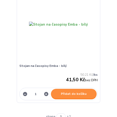
Stojan na časopisy Emba - bílý
50,21 Kč
/
ks
41,50 Kč
bez DPH
Přidat do košíku
strana
z 1