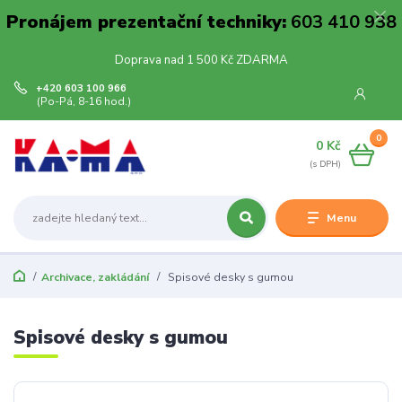
Pronájem prezentační techniky:
603 410 938
Doprava nad 1 500 Kč ZDARMA
+420 603 100 966
(Po-Pá, 8-16 hod.)
0
0 Kč
Menu
Archivace, zakládání
Spisové desky s gumou
Spisové desky s gumou