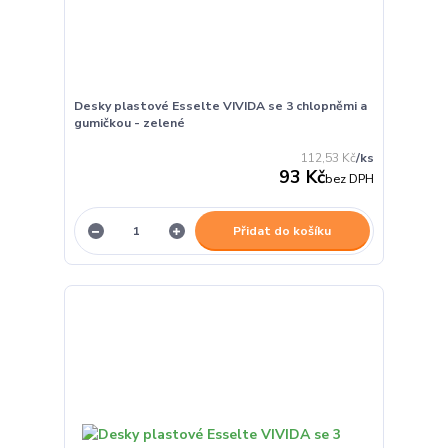
Desky plastové Esselte VIVIDA se 3 chlopněmi a
gumičkou - zelené
112,53 Kč
/
ks
93 Kč
bez DPH
Přidat do košíku