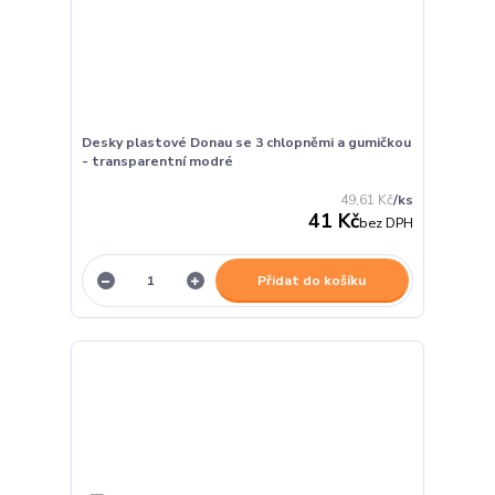
Desky plastové Donau se 3 chlopněmi a gumičkou
- transparentní modré
49,61 Kč
/
ks
41 Kč
bez DPH
Přidat do košíku