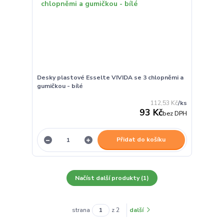
Desky plastové Esselte VIVIDA se 3 chlopněmi a
gumičkou - bílé
112,53 Kč
/
ks
93 Kč
bez DPH
Přidat do košíku
Načíst další produkty (1)
strana
z 2
další