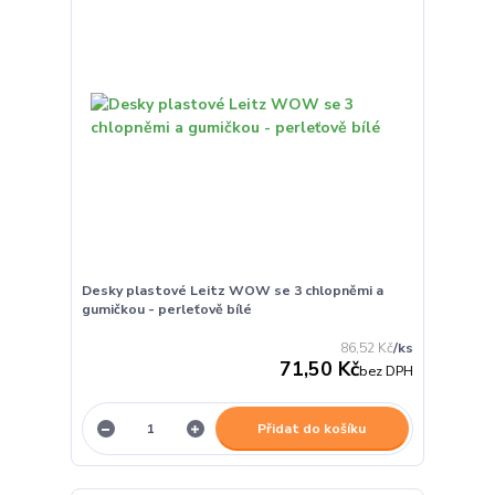
Desky plastové Leitz WOW se 3 chlopněmi a
gumičkou - perleťově bílé
86,52 Kč
/
ks
71,50 Kč
bez DPH
Přidat do košíku