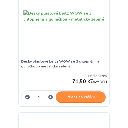
Desky plastové Leitz WOW se 3 chlopněmi a
gumičkou - metalicky zelené
86,52 Kč
/
ks
71,50 Kč
bez DPH
Přidat do košíku