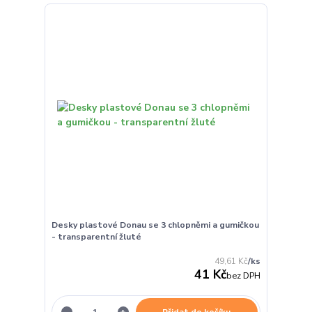
Desky plastové Donau se 3 chlopněmi a gumičkou
- transparentní žluté
49,61 Kč
/
ks
41 Kč
bez DPH
Přidat do košíku