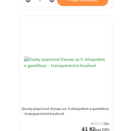
Desky plastové Donau se 3 chlopněmi a gumičkou
- transparentní kouřové
49,61 Kč
/
ks
41 Kč
bez DPH