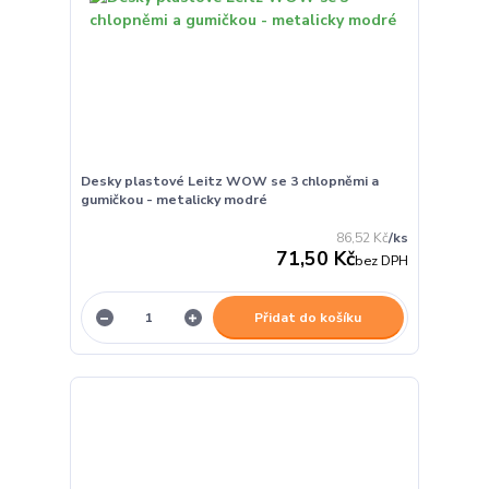
Desky plastové Leitz WOW se 3 chlopněmi a
gumičkou - metalicky modré
86,52 Kč
/
ks
71,50 Kč
bez DPH
Přidat do košíku