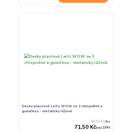
Desky plastové Leitz WOW se 3 chlopněmi a
gumičkou - metalicky růžové
86,52 Kč
/
ks
71,50 Kč
bez DPH