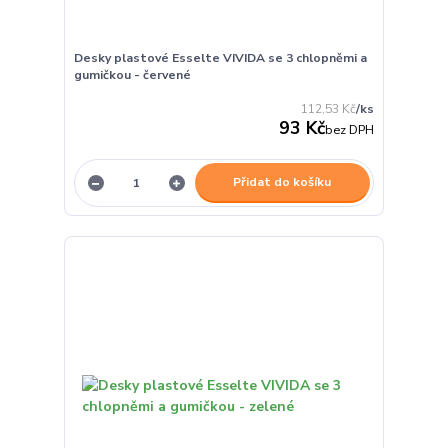
Desky plastové Esselte VIVIDA se 3 chlopněmi a
gumičkou - červené
112,53 Kč
/
ks
93 Kč
bez DPH
Přidat do košíku