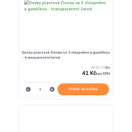
Desky plastové Donau se 3 chlopněmi a gumičkou
- transparentní černé
49,61 Kč
/
ks
41 Kč
bez DPH
Přidat do košíku