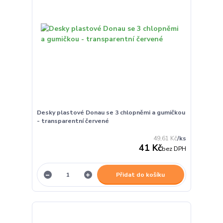
Desky plastové Donau se 3 chlopněmi a gumičkou
- transparentní červené
49,61 Kč
/
ks
41 Kč
bez DPH
Přidat do košíku