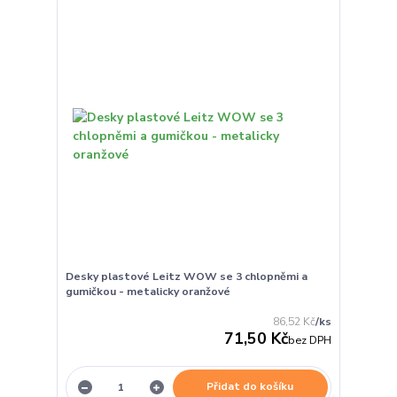
Desky plastové Leitz WOW se 3 chlopněmi a
gumičkou - metalicky oranžové
86,52 Kč
/
ks
71,50 Kč
bez DPH
Přidat do košíku