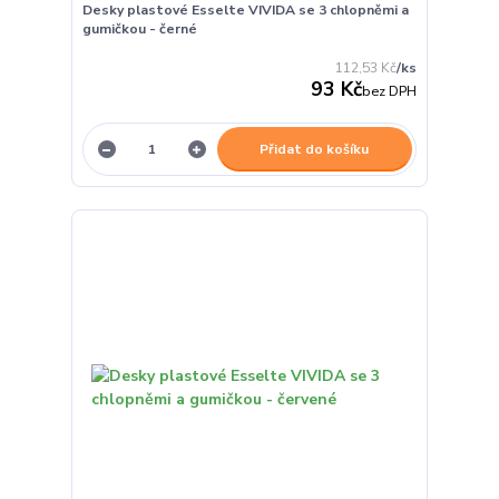
Desky plastové Esselte VIVIDA se 3 chlopněmi a
gumičkou - černé
112,53 Kč
/
ks
93 Kč
bez DPH
Přidat do košíku