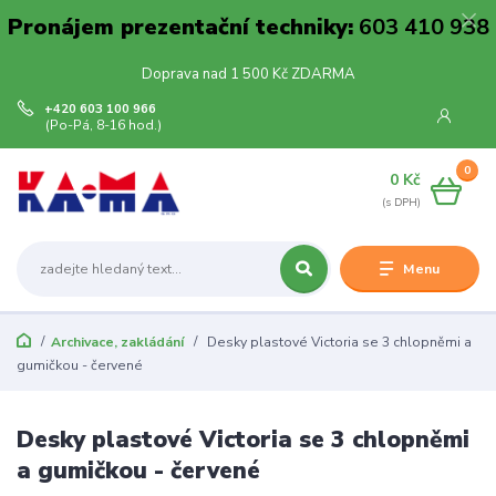
Pronájem prezentační techniky:
603 410 938
Doprava nad 1 500 Kč ZDARMA
+420 603 100 966
(Po-Pá, 8-16 hod.)
0
0 Kč
Menu
Archivace, zakládání
Desky plastové Victoria se 3 chlopněmi a
gumičkou - červené
Desky plastové Victoria se 3 chlopněmi
a gumičkou - červené