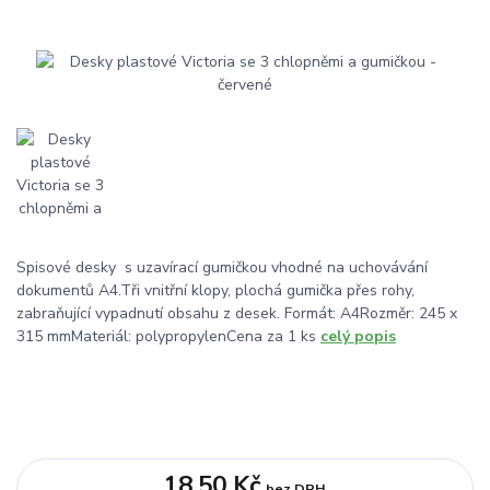
Spisové desky s uzavírací gumičkou vhodné na uchovávání
dokumentů A4.Tři vnitřní klopy, plochá gumička přes rohy,
zabraňující vypadnutí obsahu z desek. Formát: A4Rozměr: 245 x
315 mmMateriál: polypropylenCena za 1 ks
celý popis
18,50 Kč
bez DPH