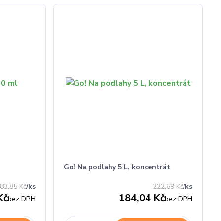
Go! Na podlahy 5 L, koncentrát
83,85 Kč
/
ks
222,69 Kč
/
ks
Kč
184,04 Kč
bez DPH
bez DPH