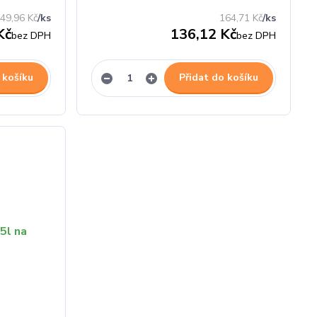
49,96 Kč
/
ks
164,71 Kč
/
ks
Kč
136,12 Kč
bez DPH
bez DPH
 košíku
Přidat do košíku