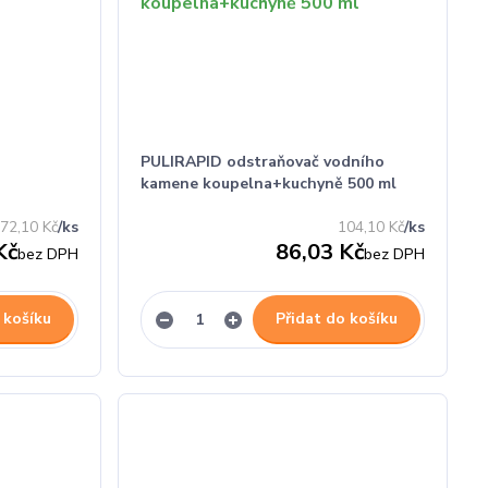
PULIRAPID odstraňovač vodního
kamene koupelna+kuchyně 500 ml
72,10 Kč
/
ks
104,10 Kč
/
ks
Kč
86,03 Kč
bez DPH
bez DPH
 košíku
Přidat do košíku