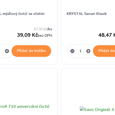
 mýdlový čistič se včelím
KRYSTAL Sanan Klasik
47,30 Kč
/
ks
39,09 Kč
48,47 
bez DPH
Přidat do košíku
Přidat do