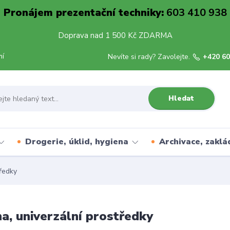
Pronájem prezentační techniky:
603 410 938
Doprava nad 1 500 Kč ZDARMA
mí
Nevíte si rady? Zavolejte.
+420 60
Hledat
Drogerie, úklid, hygiena
Archivace, zaklá
tředky
a, univerzální prostředky