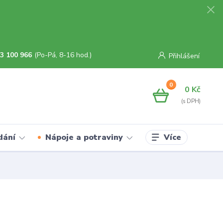
3 100 966
(Po-Pá, 8-16 hod.)
Přihlášení
0
0 Kč
Více
dání
Nápoje a potraviny