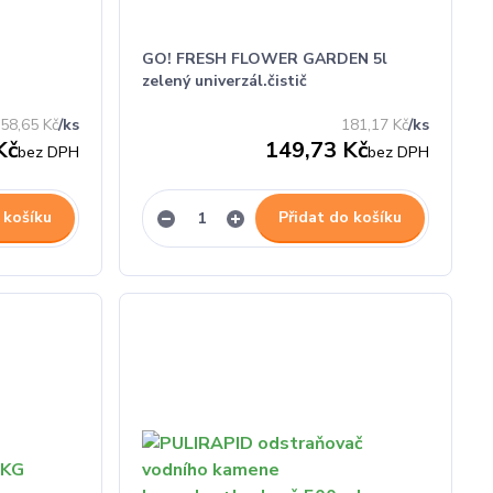
GO! FRESH FLOWER GARDEN 5l
zelený univerzál.čistič
58,65 Kč
/
ks
181,17 Kč
/
ks
Kč
149,73 Kč
bez DPH
bez DPH
 košíku
Přidat do košíku