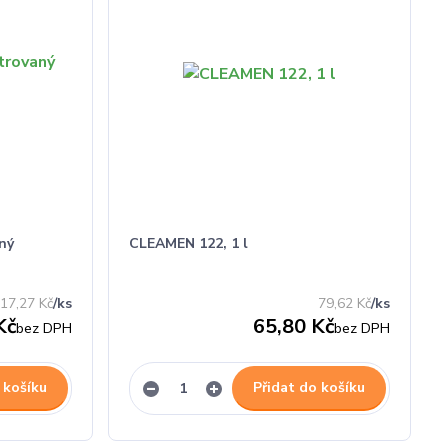
ný
CLEAMEN 122, 1 l
17,27 Kč
/
ks
79,62 Kč
/
ks
Kč
65,80 Kč
bez DPH
bez DPH
 košíku
Přidat do košíku