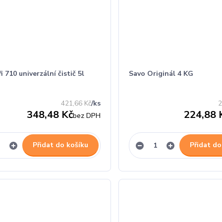
i 710 univerzální čistič 5l
Savo Originál 4 KG
421,66 Kč
/
ks
2
348,48 Kč
224,88 
bez DPH
Přidat do košíku
Přidat do