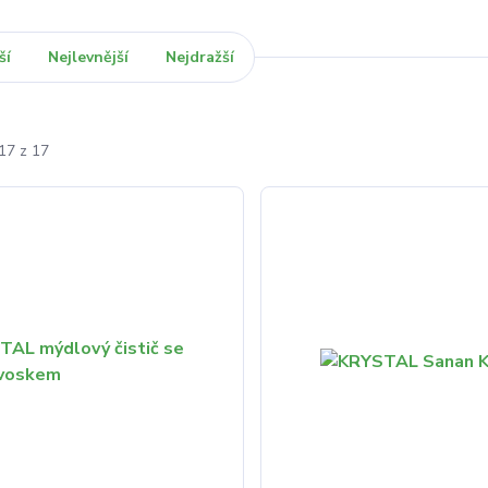
ší
Nejlevnější
Nejdražší
17 z 17