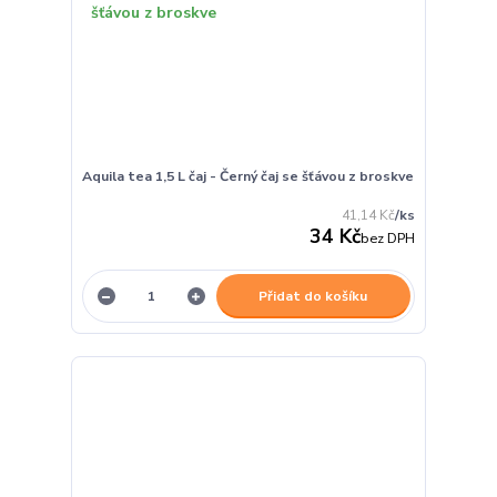
Aquila tea 1,5 L čaj - Černý čaj se šťávou z broskve
41,14 Kč
/
ks
34 Kč
bez DPH
Přidat do košíku