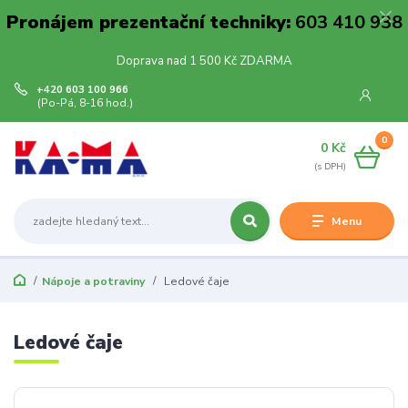
Pronájem prezentační techniky:
603 410 938
Doprava nad 1 500 Kč ZDARMA
+420 603 100 966
(Po-Pá, 8-16 hod.)
0
0 Kč
Menu
Nápoje a potraviny
Ledové čaje
Ledové čaje