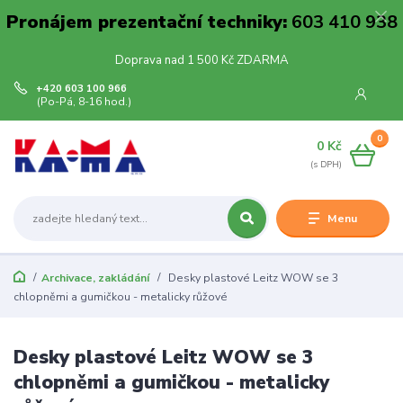
Pronájem prezentační techniky:
603 410 938
Doprava nad 1 500 Kč ZDARMA
+420 603 100 966
(Po-Pá, 8-16 hod.)
0
0 Kč
Menu
Archivace, zakládání
Desky plastové Leitz WOW se 3
chlopněmi a gumičkou - metalicky růžové
Desky plastové Leitz WOW se 3
chlopněmi a gumičkou - metalicky