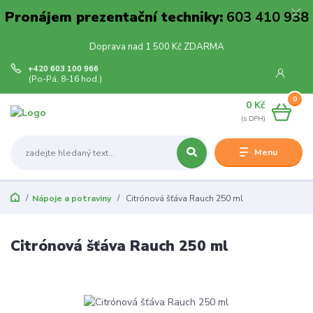
Pronájem prezentační techniky:
603 410 938
Doprava nad 1 500 Kč ZDARMA
+420 603 100 966
(Po-Pá, 8-16 hod.)
0
0 Kč
Menu
Nápoje a potraviny
Citrónová šťáva Rauch 250 ml
Citrónová šťáva Rauch 250 ml