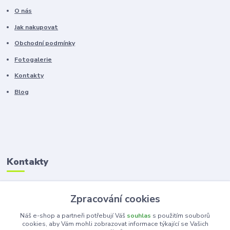
O nás
Jak nakupovat
Obchodní podmínky
Fotogalerie
Kontakty
Blog
Kontakty
Zákaznická podpora
Zpracování cookies
+420 603 100 966
(Po-Pá, 8-16 hod.)
Náš e-shop a partneři potřebují Váš
souhlas
s použitím souborů
cookies, aby Vám mohli zobrazovat informace týkající se Vašich