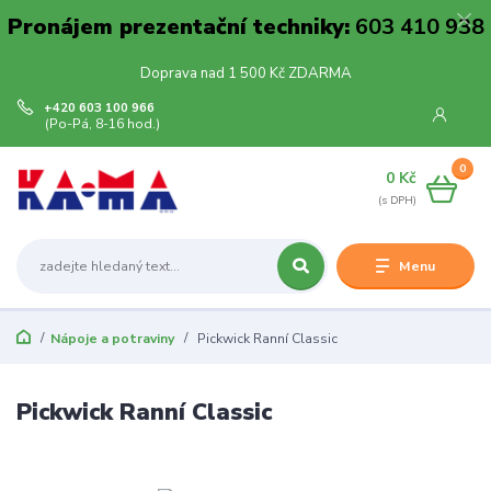
Pronájem prezentační techniky:
603 410 938
Doprava nad 1 500 Kč ZDARMA
+420 603 100 966
(Po-Pá, 8-16 hod.)
0
0 Kč
Menu
Nápoje a potraviny
Pickwick Ranní Classic
Pickwick Ranní Classic