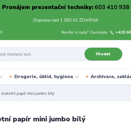
Pronájem prezentační techniky:
603 410 938
Doprava nad 1 500 Kč ZDARMA
mí
Nevíte si rady? Zavolejte.
+420 60
Hledat
Drogerie, úklid, hygiena
Archivace, zaklá
oaletní papír mini jumbo bílý
tní papír mini jumbo bílý