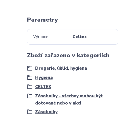
Parametry
Výrobce
Celtex
Zboží zařazeno v kategoriích
Drogerie, úklid, hygiena
Hygiena
CELTEX
Zásobníky - všechny mohou být
dotované nebo v akci
Zásobníky