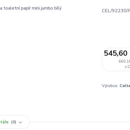
CEL/92230/
545,60
660,1
Výrobce:
Celt
táře
0