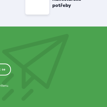
potřeby
t se
tteru.