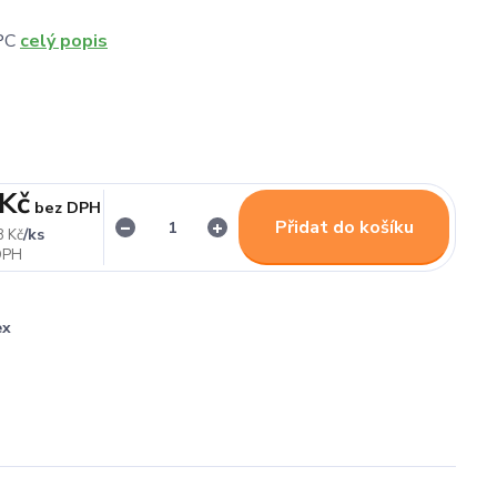
PC
celý popis
 Kč
bez DPH
Přidat do košíku
/
ks
8 Kč
ex