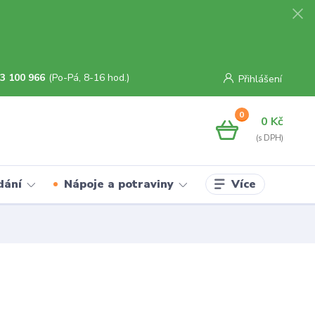
3 100 966
(Po-Pá, 8-16 hod.)
Přihlášení
0
0 Kč
Více
dání
Nápoje a potraviny