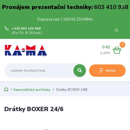
Pronájem prezentační techniky:
603 410 938
Doprava nad 1 500 Kč ZDARMA
+420 603 100 966
(Po-Pá, 8-16 hod.)
0
0 Kč
Menu
Kancelářské potřeby
Drátky BOXER 24/6
Drátky BOXER 24/6