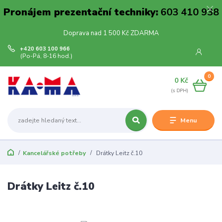
Pronájem prezentační techniky:
603 410 938
Doprava nad 1 500 Kč ZDARMA
+420 603 100 966
(Po-Pá, 8-16 hod.)
0
0 Kč
Menu
Kancelářské potřeby
Drátky Leitz č.10
Drátky Leitz č.10