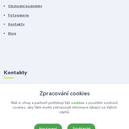
Obchodní podmínky
Fotogalerie
Kontakty
Blog
Kontakty
Zákaznická podpora
Zpracování cookies
+420 603 100 966
(Po-Pá, 8-16 hod.)
Náš e-shop a partneři potřebují Váš
souhlas
s použitím souborů
cookies, aby Vám mohli zobrazovat informace týkající se Vašich
zájmů.
kancelar@ka-ma.cz
Souhlasím
Nastavení