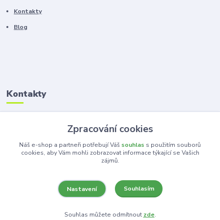
Kontakty
Blog
Kontakty
Zákaznická podpora
Zpracování cookies
+420 603 100 966
(Po-Pá, 8-16 hod.)
Náš e-shop a partneři potřebují Váš
souhlas
s použitím souborů
cookies, aby Vám mohli zobrazovat informace týkající se Vašich
zájmů.
kancelar@ka-ma.cz
Souhlasím
Nastavení
Souhlas můžete odmítnout
zde
.
Vytvořeno na
Eshop-rychle.cz