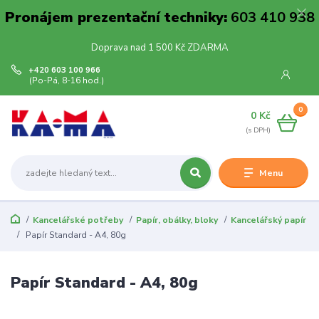
Pronájem prezentační techniky:
603 410 938
Doprava nad 1 500 Kč ZDARMA
+420 603 100 966
(Po-Pá, 8-16 hod.)
0
0 Kč
Menu
Kancelářské potřeby
Papír, obálky, bloky
Kancelářský papír
Papír Standard - A4, 80g
Papír Standard - A4, 80g