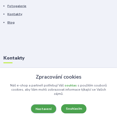
Fotogalerie
Kontakty
Blog
Kontakty
Zákaznická podpora
Zpracování cookies
+420 603 100 966
(Po-Pá, 8-16 hod.)
Náš e-shop a partneři potřebují Váš
souhlas
s použitím souborů
cookies, aby Vám mohli zobrazovat informace týkající se Vašich
zájmů.
kancelar@ka-ma.cz
Souhlasím
Nastavení