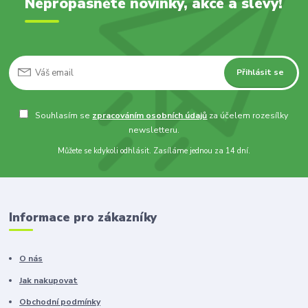
Nepropásněte novinky, akce a slevy!
Přihlásit se
Souhlasím se
zpracováním osobních údajů
za účelem rozesílky
newsletteru.
Můžete se kdykoli odhlásit. Zasíláme jednou za 14 dní.
Informace pro zákazníky
O nás
Jak nakupovat
Obchodní podmínky