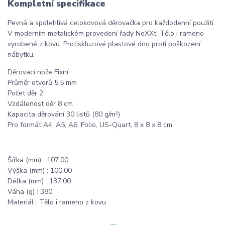
Kompletní specifikace
Pevná a spolehlivá celokovová děrovačka pro každodenní použití.
V moderním metalickém provedení řady NeXXt. Tělo i rameno
vyrobené z kovu. Protiskluzové plastové dno proti poškození
nábytku.
Děrovací nože Fixní
Průměr otvorů 5,5 mm
Počet děr 2
Vzdálenost děr 8 cm
Kapacita děrování 30 listů (80 g/m²)
Pro formát A4, A5, A6, Folio, US-Quart, 8 x 8 x 8 cm
Šířka (mm) : 107.00
Výška (mm) : 100.00
Délka (mm) : 137.00
Váha (g) : 380
Materiál : Tělo i rameno z kovu