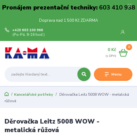
Pronájem prezentační techniky:
603 410 938
Doprava nad 1 500 Kč ZDARMA
+420 603 100 966
(Po-Pá, 8-16 hod.)
0
0 Kč
Menu
Kancelářské potřeby
Děrovačka Leitz 5008 WOW - metalická
růžová
Děrovačka Leitz 5008 WOW -
metalická růžová