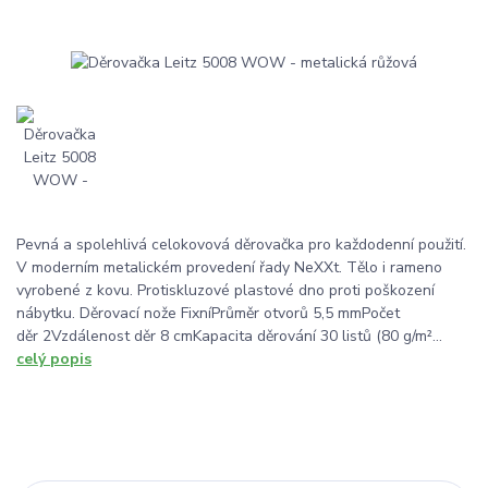
Pevná a spolehlivá celokovová děrovačka pro každodenní použití.
V moderním metalickém provedení řady NeXXt. Tělo i rameno
vyrobené z kovu. Protiskluzové plastové dno proti poškození
nábytku. Děrovací nože FixníPrůměr otvorů 5,5 mmPočet
děr 2Vzdálenost děr 8 cmKapacita děrování 30 listů (80 g/m²...
celý popis